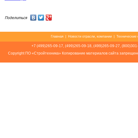
Поделиться
Главная
|
Новости отрасли, компании
|
Технические 
+7 (499)265-09-17, (499)265-09-18, (499)265-09-27, (800)301
Соpуright ПО «Стройтехника» Копирование материалов сайта запрещен