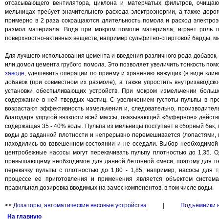
отсасывающего вентилятора, циклона и матерчатых фильтров, очища
мельницах требует значительного расхода электроэнергии, а также дор
примерно в 2 раза сокращаются длительность помола и расход электроэ
размол материала. Вода при мокром помоле материала, играет роль п
поверхностно-активных веществ, например сульфитно-спиртовой барды, 
Для лучшего использования цемента и введения различного рода добавок,
или домол цемента грубого помола. Это позволяет увеличить тонкость по
заводе
, удешевить операции по приему и хранению вяжущих (в виде клин
добавок (при совместном их размоле), а также упростить внутризаводск
установки обеспыливающих устройств. При мокром измельчении большо
содержание в ней твердых частиц. С увеличением густоты пульпы в пр
возрастают эффективность измельчения и, следовательно, производитель
благодаря упругой вязкости всей массы, оказывающей «буферное» действ
содержащая 35 - 40% воды. Пульпа из мельницы поступает в сборный бак, 
воды до заданной плотности и непрерывно перемешивается (лопастями, н
находились во взвешенном состоянии и не оседали. Выбор необходимой 
центробежные насосы могут перекачивать пульпу плотностью до 1,35. О
превышающему необходимое для данной бетонной смеси, поэтому для п
перекачку пульпы с плотностью до 1,80 - 1,85, например, насосы для 
процессе ее приготовления и применения является объектом система
правильная дозировка вводимых на замес компонентов, в том числе воды.
<<
Дозаторы, автоматические весовые устройства
|
Подъёмники в
На главную