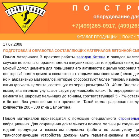
ПО СТ
оборудование для
+7(499)265-0917, (499)26
КАТАЛОГ ПРОДУКЦИИ
|
ПОИСК П
17.07.2008
ПОДГОТОВКА И ОБРАБОТКА СОСТАВЛЯЮЩИХ МАТЕРИАЛОВ БЕТОННОЙ СМ
Помол материалов В практике работы
заводов бетона
и заводов железо
случаев включены операции помола вяжущих веществ или добавок к ним, на
мокрый домол цемента для повышения его активности с целью ускорения 
повторный помол цемента совместно с твердыми компонентами (песок, дом
но и абразивных материалов, которые способствуют более тонкому измель
активную часть цемента, состоящую из зерен размером 30 - 40 мк. Вместе 
выше, значительно улучшают структуру «микробетона». По определённым
цемента на шаровых мельницах до тонины, соответствующей 5 - 7% остатка
в бетоне без уменьшения его прочности. Такой помол разрешает полу
количестве 200 - 300 кг на 1 мг бетона.
Помол материалов производится с помощью специального
строитель
вибрационных. Для сокращения длительности помола мельницы соединяют
годной продукции и возвратом недомола (работа по замкнутому ци
транспортирующие устройства должны быть герметизированы и нахо