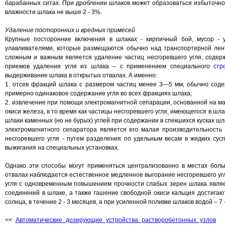
барабанных ситах. При дроблении шлаков может образоваться избыточно
влажности шлака не выше 2 - 3%.
Удаление посторонних и вредных примесей
Крупные посторонние включения в шлаках - кирпичный бой, мусор - 
улавливателями, которые размещаются обычно над транспортерной ле
сложным и важным является удаление частиц несгоревшего угля, содерж
приемов удаления угля из шлака – с применением специального
стр
выдерживание шлака в открытых отвалах. А именно:
1. отсев фракций шлака с размером частиц менее 3—5 мм, обычно соде
примерно одинаковое содержание угля во всех фракциях шлака;
2. извлечение при помощи электромагнитной сепарации, основанной на ма
окиси железа, в то время как частицы несгоревшего угля, имеющегося в шл
шлаки каменных (но не бурых) углей при содержании в спекшихся кусках ш
электромагнитного сепаратора является его малая производительность
несгоревшего угля - путем разделения по удельным весам в жидких сусп
выжигания на специальных установках.
Однако эти способы могут применяться централизованно в местах бол
отвалах наблюдается естественное медленное выгорание несгоревшего уг
угля с одновременным повышением прочности слабых зерен шлака являе
соединений в шлаке, а также гашение свободной окиси кальция достига
солнца, в течение 2 - 3 месяцев, а при усиленной поливке шлаков водой – 7 -
<<
Автоматические дозирующие устройства растворобетонных узлов