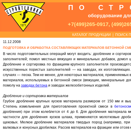
ПО СТ
оборудование для
+7(499)265-0917, (499)26
КАТАЛОГ ПРОДУКЦИИ
|
ПОИСК П
11.12.2008
ПОДГОТОВКА И ОБРАБОТКА СОСТАВЛЯЮЩИХ МАТЕРИАЛОВ БЕТОННОЙ СМ
В число подготовительных операций могут входить: дробление и сортиро
заполнителей; помол местных вяжущих и минеральных добавок, домол ц
Дробление и сортировка по фракциям крупного заполнителя производятся
искусственных пористых заполнителей — на заводах, их изготовляющих.
случаях — песка. Тем не менее, для некоторых материалов, применяемых в 
материалов, используемых в бетонной смеси (вяжущие, минеральные доб
помолу на
заводах бетона
и заводах железобетонных изделий.
Дробление и сортировка материалов
Грубое дробление крупных кусков материала размером от 150 мм и выш
Степень измельчения для приготовления проектной смеси в
бетоносм
дробления) при этом колеблется от 4 до 6. Для дробления материала ме
частности для дробления кусков шлака, применяются молотковые дроб
щековых. Мелкое дробление материалов твердых пород (например, при
валковых и конусных дробилках. Рассев материалов на фракции или отсев 