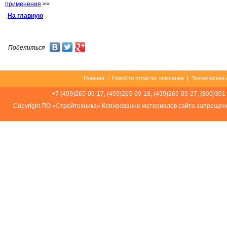
применения
>>
На главную
Поделиться
Главная
|
Новости отрасли, компании
|
Технические 
+7 (499)265-09-17, (499)265-09-18, (499)265-09-27, (800)301
Соpуright ПО «Стройтехника» Копирование материалов сайта запрещен