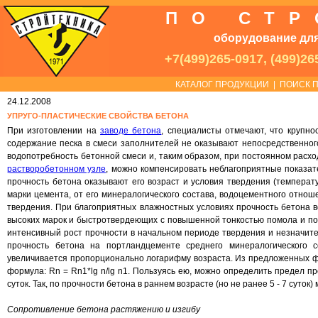
ПО СТ
оборудование для
+7(499)265-0917, (499)26
КАТАЛОГ ПРОДУКЦИИ
|
ПОИСК П
24.12.2008
УПРУГО-ПЛАСТИЧЕСКИЕ СВОЙСТВА БЕТОНА
При изготовлении на
заводе бетона
, специалисты отмечают, что крупно
содержание песка в смеси заполнителей не оказывают непосредственного
водопотребность бетонной смеси и, таким образом, при постоянном расхо
растворобетонном узле
, можно компенсировать неблагоприятные показат
прочность бетона оказывают его возраст и условия твердения (температу
марки цемента, от его минералогического состава, водоцементного отнош
твердения. При благоприятных влажностных условиях прочность бетона в
высоких марок и быстротвердеющих с повышенной тонкостью помола и п
интенсивный рост прочности в начальном периоде твердения и незначите
прочность бетона на портландцементе среднего минералогического 
увеличивается пропорционально логарифму возраста. Из предложенных ф
формула: Rn = Rn1*lg n/lg n1. Пользуясь ею, можно определить предел пр
суток. Так, по прочности бетона в раннем возрасте (но не ранее 5 - 7 суто
Сопротивление бетона растяжению и изгибу