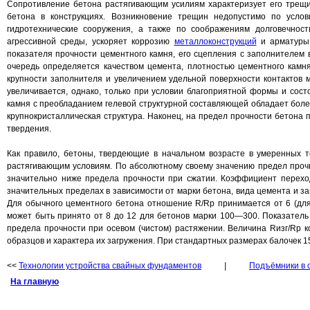
Сопротивление бетона растягивающим усилиям характеризует его трещи
бетона в конструкциях. Возникновение трещин недопустимо по услов
гидротехнические сооружения, а также по соображениям долговечност
агрессивной среды, ускоряет коррозию
металлоконструкций
и арматуры 
показателя прочности цементного камня, его сцепления с заполнителем в
очередь определяется качеством цемента, плотностью цементного камн
крупности заполнителя и увеличением удельной поверхности контактов
увеличивается, однако, только при условии благоприятной формы и сост
камня с преобладанием гелевой структурной составляющей обладает бол
крупнокристаллическая структура. Наконец, на предел прочности бетона
твердения.
Как правило, бетоны, твердеющие в начальном возрасте в умеренных 
растягивающим условиям. По абсолютному своему значению предел прочно
значительно ниже предела прочности при сжатии. Коэффициент переход
значительных пределах в зависимости от марки бетона, вида цемента и за
Для обычного цементного бетона отношение R/Rp принимается от 6 (для
может быть принято от 8 до 12 для бетонов марки 100—300. Показатель
предела прочности при осевом (чистом) растяжении. Величина Rизг/Rp к
образцов и характера их загружения. При стандартных размерах балочек 1
<<
Технологии устройства свайных фундаментов
|
Подъёмники в 
На главную