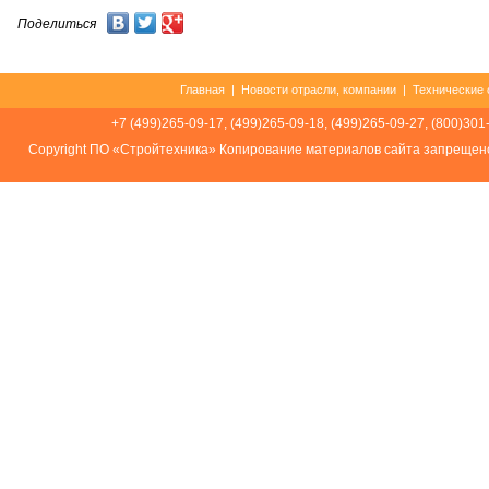
Поделиться
Главная
|
Новости отрасли, компании
|
Технические 
+7 (499)265-09-17, (499)265-09-18, (499)265-09-27, (800)301
Соpуright ПО «Стройтехника» Копирование материалов сайта запрещен