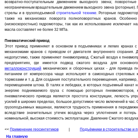
возвратно-поступательным движением выходного звена; поворотны
неограниченным вращательным движением выходного звена (роторные).
стрелы и в грузоподъемной
строительной технике
. Роторные гидромото
также на механизмах поворота полноповоротных кранов. Особенн
(низкоскоростные) гидромоторы, так как их использование исключает 
масла составляет не более 32 МПа.
Пневматический привод
Этот привод применяют в основном в подъемниках и легких кранах с
механизмами кранов с приводом от двигателя внутреннего сгорания. 
недопустимо, также применяют пневмопривод. Сжатый воздух к пневмоп
предприятиях, где имеется подвод сжатого воздуха для основног
металлоконструкций
механических и сборочных цехах - для привода пне
питанием от компрессора чаще используют в самоходных стреловых 
тормозами и т. д. Для создания поступательного перемещения, например,
перемещением штока. В талях и лебедках, в которых подъемный канат н
энергию поднимаемого груза с помощью роторных пневмомоторов,
пневматического привода являются простота конструкции, легкость уп
усилий в широких пределах, большое допустимое число включений в час
грузоподъемных машинах, являются трудность применения в передвиж
вследствие значительных утечек воздуха через уплотнения и потер
номинальной, высокая стоимость эксплуатации. Давление Сжатого воздуха 
<<
Применение геосинтетиков
|
Подъёмники в строительстве и 
На главную