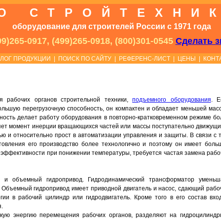
О СТРОЙТЕХНИ
оборудование для строителей России с 1971 года
9)265-0917, (499)265-0918, (800)301-0545
Сделать з
АЛОГ ПРОДУКЦИИ
|
ПОИСК ПО САЙТУ
|
РЕФЕРЕНС-ЛИСТ
|
ЦЕНЫ
|
КОНТ
я рабочих органов строительной техники,
подъемного оборудования
. Е
большую перегрузочную способность, он компактен и обладает меньшей масс
ность делает работу оборудования в повторно-кратковременном режиме бо
ияет момент инерции вращающихся частей или массы поступательно движущи
ю и относительно прост в автоматизации управления и защиты. В связи с т
отовления его производство более технологично и поэтому он имеет боль
е эффективности при понижении температуры, требуется частая замена рабо
 и объемный гидропривод. Гидродинамический трансформатор уменьш
. Объемный гидропривод имеет приводной двигатель и насос, сдающий рабо
гии в рабочий цилиндр или гидродвигатель. Кроме того в его состав вход
.
скую энергию перемещения рабочих органов, разделяют на гидроцилиндр