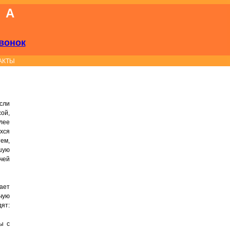
КА
вонок
АКТЫ
сли
ой,
лее
хся
ем,
шую
чей
ает
чую
ят:
ы с