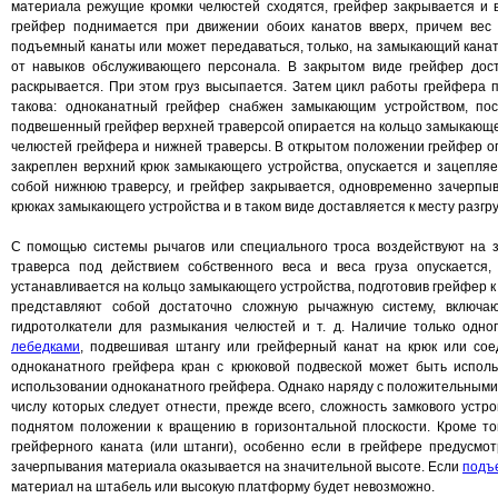
материала режущие кромки челюстей сходятся, грейфер закрывается и
грейфер поднимается при движении обоих канатов вверх, причем ве
подъемный канаты или может передаваться, только, на замыкающий канат
от навыков обслуживающего персонала. В закрытом виде грейфер дост
раскрывается. При этом груз высыпается. Затем цикл работы грейфера 
такова: одноканатный грейфер снабжен замыкающим устройством, пос
подвешенный грейфер верхней траверсой опирается на кольцо замыкающег
челюстей грейфера и нижней траверсы. В открытом положении грейфер опу
закреплен верхний крюк замыкающего устройства, опускается и зацепляе
собой нижнюю траверсу, и грейфер закрывается, одновременно зачерпы
крюках замыкающего устройства и в таком виде доставляется к месту разгру
С помощью системы рычагов или специального троса воздействуют на 
траверса под действием собственного веса и веса груза опускается
устанавливается на кольцо замыкающего устройства, подготовив грейфер к
представляют собой достаточно сложную рычажную систему, включа
гидротолкатели для размыкания челюстей и т. д. Наличие только одн
лебедками
, подвешивая штангу или грейферный канат на крюк или сое
одноканатного грейфера кран с крюковой подвеской может быть исполь
использовании одноканатного грейфера. Однако наряду с положительным
числу которых следует отнести, прежде всего, сложность замкового уст
поднятом положении к вращению в горизонтальной плоскости. Кроме т
грейферного каната (или штанги), особенно если в грейфере предусмот
зачерпывания материала оказывается на значительной высоте. Если
подъ
материал на штабель или высокую платформу будет невозможно.