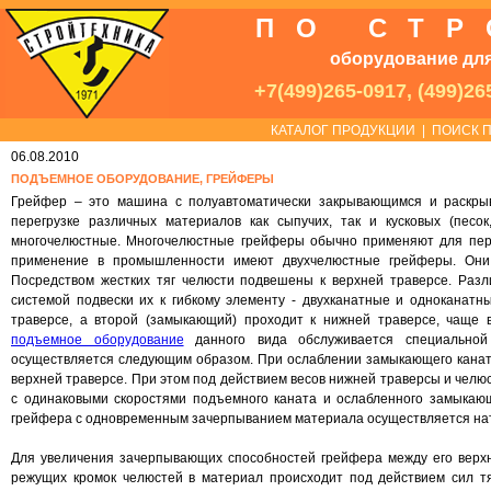
ПО СТ
оборудование для
+7(499)265-0917, (499)26
КАТАЛОГ ПРОДУКЦИИ
|
ПОИСК П
06.08.2010
ПОДЪЕМНОЕ ОБОРУДОВАНИЕ, ГРЕЙФЕРЫ
Грейфер – это машина с полуавтоматически закрывающимся и раскры
перегрузке различных материалов как сыпучих, так и кусковых (песок
многочелюстные. Многочелюстные грейферы обычно применяют для перегр
применение в промышленности имеют двухчелюстные грейферы. Они 
Посредством жестких тяг челюсти подвешены к верхней траверсе. Раз
системой подвески их к гибкому элементу - двухканатные и одноканатн
траверсе, а второй (замыкающий) проходит к нижней траверсе, чаще 
подъемное оборудование
данного вида обслуживается специальной 
осуществляется следующим образом. При ослаблении замыкающего канат
верхней траверсе. При этом под действием весов нижней траверсы и челю
с одинаковыми скоростями подъемного каната и ослабленного замыкающ
грейфера с одновременным зачерпыванием материала осуществляется на
Для увеличения зачерпывающих способностей грейфера между его верх
режущих кромок челюстей в материал происходит под действием сил 