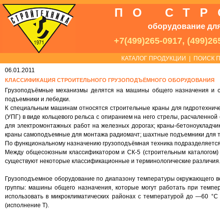
ПО СТ
оборудование для
+7(499)265-0917, (499)26
КАТАЛОГ ПРОДУКЦИИ
|
ПОИСК П
06.01.2011
КЛАССИФИКАЦИЯ СТРОИТЕЛЬНОГО ГРУЗОПОДЪЁМНОГО ОБОРУДОВАНИЯ
Грузоподъёмные механизмы делятся на машины общего назначения и с
подъемники и лебедки.
К специальным машинам относятся строительные краны для гидротехниче
(УПГ) в виде кольцевого рельса с опиранием на него стрелы, расчаленно
для электромонтажных работ на железных дорогах; краны-бетоноукладчик
краны самоподъемные для монтажа радиомачт; шахтные подъемники для тр
По функциональному назначению грузоподъёмная техника подразделяется 
Между общесоюзным классификатором и СК-5 (строительным каталогом) в
существуют некоторые классификационные и терминологические различия
Грузоподъемное оборудование по диапазону температуры окружающего воз
группы: машины общего назначения, которые могут работать при темпе
использовать в микроклиматических районах с температурой до —60 °С
(исполнение Т).