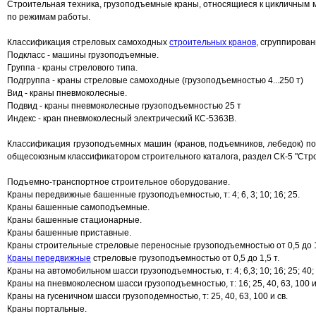
Строительная техника, грузоподъемные краны, относящиеся к цикличным 
по режимам работы.
Классификация стреловых самоходных
строительных кранов
, сгруппирован
Подкласс - машины грузоподъемные.
Группа - краны стрелового типа.
Подгруппа - краны стреловые самоходные (грузоподъемностью 4...250 т)
Вид - краны пневмоколесные.
Подвид - краны пневмоколесные грузоподъемностью 25 т
Индекс - кран пневмоколесный электрический КС-5363В.
Классификация грузоподъемных машин (кранов, подъемников, лебедок) по
общесоюзным классификатором строительного каталога, раздел СК-5 "Стр
Подъемно-транспортное строительное оборудование.
Краны передвижные башенные грузоподъемностью, т: 4; 6, 3; 10; 16; 25.
Краны башенные самоподъемные.
Краны башенные стационарные.
Краны башенные приставные.
Краны строительные стреловые переносные грузоподъемностью от 0,5 до 1
Краны передвижные
стреловые грузоподъемностью от 0,5 до 1,5 т.
Краны на автомобильном шасси грузоподъемностью, т: 4; 6,3; 10; 16; 25; 40; 
Краны на пневмоколесном шасси грузоподъемностью, т: 16; 25, 40, 63, 100 и
Краны на гусеничном шасси грузоподемностью, т: 25, 40, 63, 100 и св.
Краны портальные.