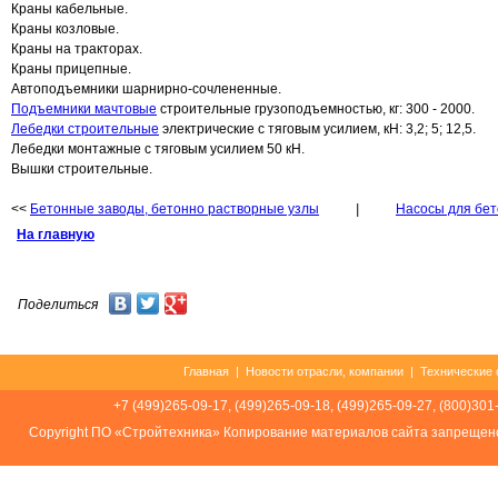
Краны кабельные.
Краны козловые.
Краны на тракторах.
Краны прицепные.
Автоподъемники шарнирно-сочлененные.
Подъемники мачтовые
строительные грузоподъемностью, кг: 300 - 2000.
Лебедки строительные
электрические с тяговым усилием, кН: 3,2; 5; 12,5.
Лебедки монтажные с тяговым усилием 50 кН.
Вышки строительные.
<<
Бетонные заводы, бетонно растворные узлы
|
Насосы для бет
На главную
Поделиться
Главная
|
Новости отрасли, компании
|
Технические 
+7 (499)265-09-17, (499)265-09-18, (499)265-09-27, (800)301
Соpуright ПО «Стройтехника» Копирование материалов сайта запрещен