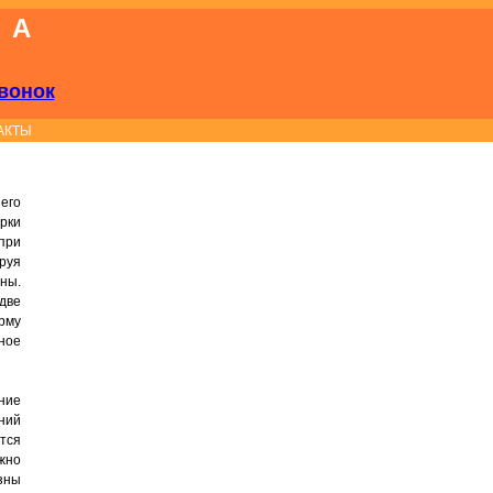
КА
вонок
АКТЫ
его
рки
при
руя
ны.
две
рму
ное
ение
ний
тся
жно
зны