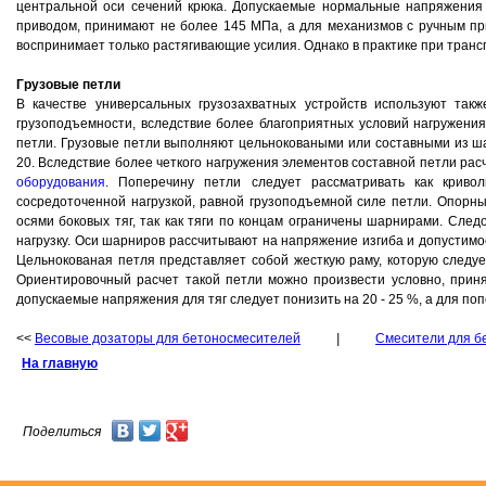
центральной оси сечений крюка. Допускаемые нормальные напряжения 
приводом, принимают не более 145 МПа, а для механизмов с ручным пр
воспринимает только растягивающие усилия. Однако в практике при транс
Грузовые петли
В качестве универсальных грузозахватных устройств используют та
грузоподъемности, вследствие более благоприятных условий нагружения
петли. Грузовые петли выполняют цельноковаными или составными из ш
20. Вследствие более четкого нагружения элементов составной петли рас
оборудования
. Поперечину петли следует рассматривать как криво
сосредоточенной нагрузкой, равной грузоподъемной силе петли. Опор
осями боковых тяг, так как тяги по концам ограничены шарнирами. Сле
нагрузку. Оси шарниров рассчитывают на напряжение изгиба и допустимо
Цельнокованая петля представляет собой жесткую раму, которую следуе
Ориентировочный расчет такой петли можно произвести условно, при
допускаемые напряжения для тяг следует понизить на 20 - 25 %, а для п
<<
Весовые дозаторы для бетоносмесителей
|
Смесители для бе
На главную
Поделиться