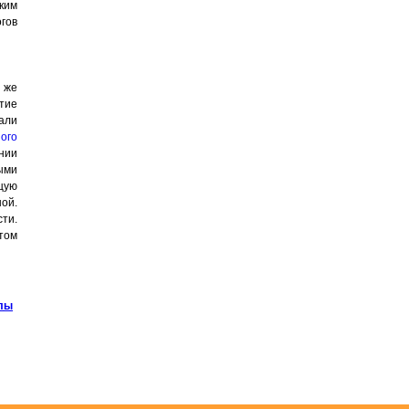
ским
гов
 же
тие
али
ого
нии
ыми
щую
ой.
ти.
том
алы