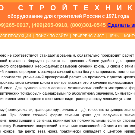
О СТРОЙТЕХНИ
оборудование для строителей России с 1971 года
9)265-0917, (499)265-0918, (800)301-0545
Сделать з
АЛОГ ПРОДУКЦИИ
|
ПОИСК ПО САЙТУ
|
РЕФЕРЕНС-ЛИСТ
|
ЦЕНЫ
|
КОНТ
ого не соответствуют стандартизованным, обязательно производят расчет 
ьшой кривизны. Формулы расчета на прочность более удобны для прове
нного определения необходимых размеров сечений крюка. В связи с этим 
ближенно определить размеры сечений крюка без учета кривизны, компенси
произвести уточненный проверочный расчет на прочность с учетом кривиз
роизвольном сечении крюка в центре тяжести этого сечения прикладывают 
й силе. Для лучшего использования механических свойств материала фо
 критических точках были одинаковыми по абсолютному значению. Симметрич
я имеют место в крюке с сечением в виде трапеции с скругленными углами.
(прямоугольник, трапецию, круг, эллипс и т. д.), то соответствующее знач
ания. При более сложной форме сечения крюка для получения значе
ент, действующий в сечении, принимается положительным, если он стреми
ривизну. Вычисление напряжений в сечениях криволинейной части крюка мо
 крюков, где центр зева крюка практически совпадает с центром криви