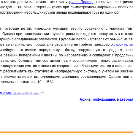
в крюках для механизмов, таких как у
крана Пионер
, то есть с электриче
иводом - 160 МПа. Стержень крюка при симметричном нагружении обоих ро
портировании небольших грузов иногда подвешивают груз на один рог.
кже грузовые петли, имеющие меньший вес по сравнению с крюками той
. Однако при подвешивании грузов стропы приходится пропускать в отверс
арнирно-соединенных элементов. Грузовые петли изготовляют обычно из ст
чет ее значительно проще, а изготовление не требует прессового
строительн
линейную статически определимую балку, нагруженную в среднем сече
ные реакции поперечины известны по направлению и совпадают с продольн
довательно, боковые тяги составной петли воспринимают только растягиваю
е напряжения смятия в зонах их сопряжения с боковыми тягами и поперечин
т рассчитывать как статически неопределимую систему с учетом ее жесткос
няв элементы петли выполненными шарнирно соединенными. Однако при э
оперечины повысить на 10—15 %.
тонов на основе гипса
>>
Архив: информация, матери