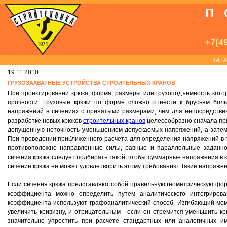
П
+7(49
КАТ
19.11.2010
ГРУЗОЗАХВАТНЫЕ УСТРОЙСТВА СТРОИТЕЛЬНЫХ КРАНОВ
При проектировании крюка, форма, размеры или грузоподъемность котор
прочности. Грузовые крюки по форме сложно отнести к брусьям бол
напряжений в сечениях с принятыми размерами, чем для непосредстве
разработке новых крюков
строительных кранов
целесообразно сначала при
допущенную неточность уменьшением допускаемых напряжений, а затем 
При проведении приближенного расчета для определения напряжений в п
противоположно направленные силы, равные и параллельные заданно
сечения крюка следует подбирать такой, чтобы суммарные напряжения в
сечение крюка не может удовлетворить этому требованию. Такие напряжени
Если сечения крюка представляют собой правильную геометрическую форму 
коэффициента можно определить путем аналитического интегриров
коэффициента используют графоаналитический способ. Изгибающий мом
увеличить кривизну, и отрицательным - если он стремится уменьшить к
значительно упростить при расчете стандартных или аналогичных им