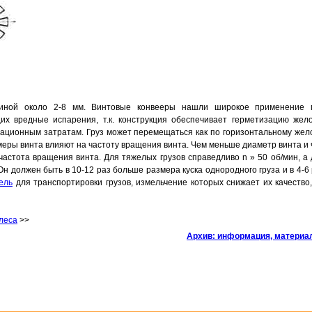
иной около 2-8 мм. Винтовые конвееры нашли широкое применение 
их вредные испарения, т.к. конструкция обеспечивает герметизацию жело
атационным затратам. Груз может перемещаться как по горизонтальному жел
азмеры винта влияют на частоту вращения винта. Чем меньше диаметр винта и
астота вращения винта. Для тяжелых грузов справедливо n » 50 об/мин, а 
 Он должен быть в 10-12 раз больше размера куска однородного груза и в 4-6
ель
для транспортировки грузов, измельчение которых снижает их качество
леса
>>
Архив: информация, матери