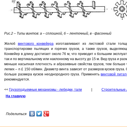
Рис.2 – Типы винтов: а – сплошной, б – ленточный, в - фасонный
Желоб
винтового конвейера
изготавливают из листовой стали толщ
транспортировке пылящих и горячих грузов, а также грузов, выделяющ
Конвейер в длину достигает около 76 м, что приводит к большим эксплу
так и по вертикальному или наклонному на высоту до 15 м. Вид груза и р
меньше насыпная плотность и абразивные свойства грузов, тем больше ч
легких – n £ 150 об/мин. Диаметр винта зависит от размеров кусков груза.
больше размера кусков неоднородного груза. Применять
винтовой питат
рекомендуется.
<<
Грузоподъемные механизмы - лебедки, тали
|
Строительные 
На главную
Поделиться