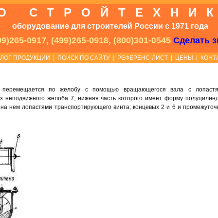
О СТРОЙТЕХНИ
оборудование для строителей России с 1971 года
9)265-0917, (499)265-0918, (800)301-0545
Сделать з
АЛОГ ПРОДУКЦИИ
|
ПОИСК ПО САЙТУ
|
РЕФЕРЕНС-ЛИСТ
|
ЦЕНЫ
|
КОНТ
й перемещается по желобу с помощью вращающегося вала с лопастя
из неподвижного желоба 7, нижняя часть которого имеет форму полуцилинд
и на нем лопастями транспортирующего винта; концевых 2 и 6 и промежуточ