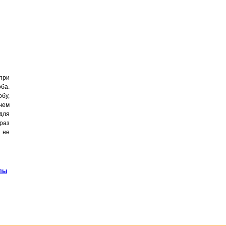
при
ба.
обу,
 чем
для
 раз
, не
алы