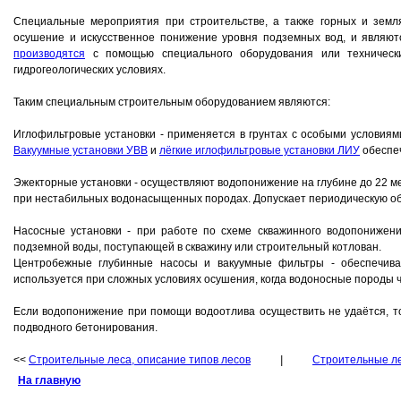
Специальные мероприятия при строительстве, а также горных и зем
осушение и искусственное понижение уровня подземных вод, и являю
производятся
с помощью специального оборудования или технически
гидрогеологических условиях.
Таким специальным строительным оборудованием являются:
Иглофильтровые установки - применяется в грунтах с особыми условиям
Вакуумные установки УВВ
и
лёгкие иглофильтровые установки ЛИУ
обеспеч
Эжекторные установки - осуществляют водопонижение на глубине до 22 м
при нестабильных водонасыщенных породах. Допускает периодическую о
Насосные установки - при работе по схеме скважинного водопонижен
подземной воды, поступающей в скважину или строительный котлован.
Центробежные глубинные насосы и вакуумные фильтры - обеспечива
используется при сложных условиях осушения, когда водоносные породы 
Если водопонижение при помощи водоотлива осуществить не удаётся, т
подводного бетонирования.
<<
Строительные леса, описание типов лесов
|
Строительные л
На главную