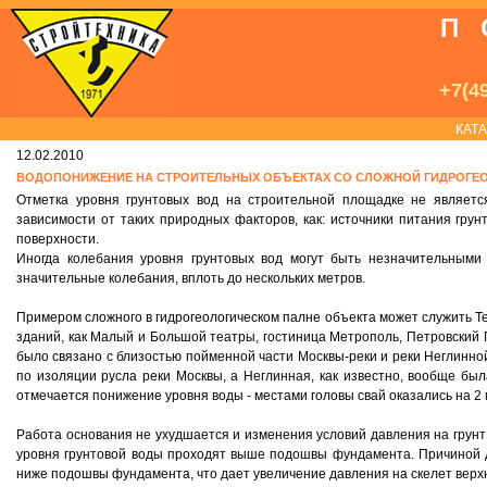
П
+7(49
КАТ
12.02.2010
ВОДОПОНИЖЕНИЕ НА СТРОИТЕЛЬНЫХ ОБЪЕКТАХ СО СЛОЖНОЙ ГИДРОГЕ
Отметка уровня грунтовых вод на строительной площадке не являетс
зависимости от таких природных факторов, как: источники питания грун
поверхности.
Иногда колебания уровня грунтовых вод могут быть незначительными
значительные колебания, вплоть до нескольких метров.
Примером сложного в гидрогеологическом палне объекта может служить Те
зданий, как Малый и Большой театры, гостиница Метрополь, Петровский П
было связано с близостью пойменной части Москвы-реки и реки Неглинно
по изоляции русла реки Москвы, а Неглинная, как известно, вообще был
отмечается понижение уровня воды - местами головы свай оказались на 2
Работа основания не ухудшается и изменения условий давления на грунт
уровня грунтовой воды проходят выше подошвы фундамента. Причиной 
ниже подошвы фундамента, что дает увеличение давления на скелет верхн