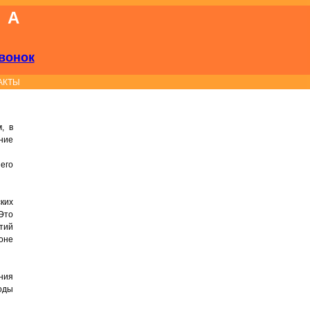
КА
вонок
АКТЫ
, в
ние
его
ских
 Это
ятий
оне
ния
оды