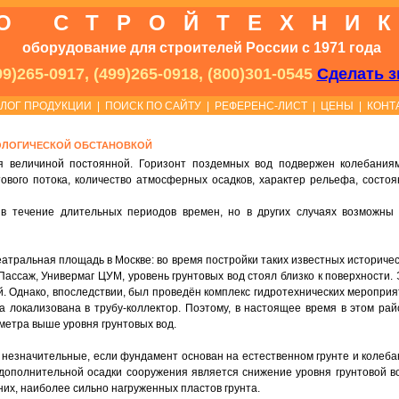
О СТРОЙТЕХНИ
оборудование для строителей России с 1971 года
9)265-0917, (499)265-0918, (800)301-0545
Сделать з
АЛОГ ПРОДУКЦИИ
|
ПОИСК ПО САЙТУ
|
РЕФЕРЕНС-ЛИСТ
|
ЦЕНЫ
|
КОНТ
ОЛОГИЧЕСКОЙ ОБСТАНОВКОЙ
я величиной постоянной. Горизонт поздемных вод подвержен колебаниям
тового потока, количество атмосферных осадков, характер рельефа, состоя
 в течение длительных периодов времен, но в других случаях возможны 
атральная площадь в Москве: во время постройки таких известных историче
ассаж, Универмаг ЦУМ, уровень грунтовых вод стоял близко к поверхности.
й. Однако, впоследствии, был проведён комплекс гидротехнических меропри
а локализована в трубу-коллектор. Поэтому, в настоящее время в этом рай
 метра выше уровня грунтовых вод.
 незначительные, если фундамент основан на естественном грунте и колеба
дополнительной осадки сооружения является снижение уровня грунтовой в
их, наиболее сильно нагруженных пластов грунта.