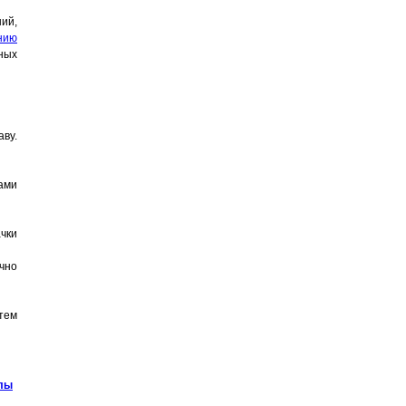
ий,
нию
ных
ву.
ами
чки
чно
тем
алы