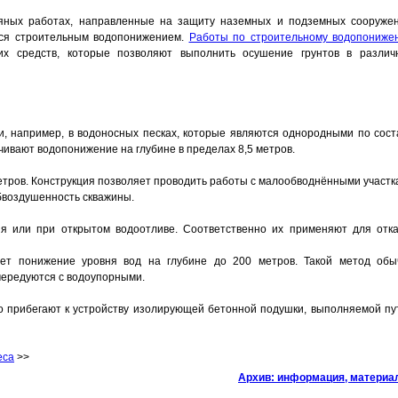
ляных работах, направленные на защиту наземных и подземных сооружен
тся строительным водопонижением.
Работы по строительному водопониже
х средств, которые позволяют выполнить осушение грунтов в различ
и, например, в водоносных песках, которые являются однородными по соста
ивают водопонижение на глубине в пределах 8,5 метров.
етров. Конструкция позволяет проводить работы с малообводнёнными участк
бвоздушенность скважины.
ия или при открытом водоотливе. Соответственно их применяют для отка
ет понижение уровня вод на глубине до 200 метров. Такой метод обы
чередуются с водоупорными.
о прибегают к устройству изолирующей бетонной подушки, выполняемой пу
еса
>>
Архив: информация, матери