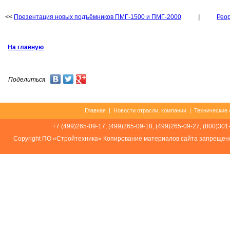
<<
Презентация новых подъёмников ПМГ-1500 и ПМГ-2000
|
Реор
На главную
Поделиться
Главная
|
Новости отрасли, компании
|
Технические 
+7 (499)265-09-17, (499)265-09-18, (499)265-09-27, (800)301
Соpуright ПО «Стройтехника» Копирование материалов сайта запрещен