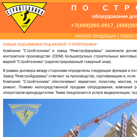
ПО СТ
оборудование для
+7(499)265-0917, (499)26
КАТАЛОГ ПРОДУКЦИИ
|
ПОИСК П
НОВЫЕ ПОДЪЁМНИКИ ПОД МАРКОЙ "СТРОЙТЕХНИКА"
Компания "Стройтехника" и завод "Ремстройдормаш" заключили догово
контрактное производство (ODM) большегрузных строительных мачтовых
маркой "Стройтехника" (зарегистрированный товарный знак).
В рамках договора между сторонами определены следующие функции и по
Завод "Ремстройдормаш" отвечает за производство, сертификацию и, если
Компания "Стройтехника" обеспечивает маркетинг, логистику, монтаж,
ремонт. Помимо непосредственной продажи оборудования, компания р
оператором-арендодателем. Также предлагаются услуги модернизации, трэй