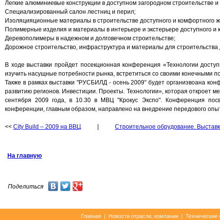
Легкие алюминиевые конструкции в доступном загородном строительстве и 
Специализированный салон лестниц и перил;
Изоляцияционные материалы в строительстве доступного и комфортного ж
Полимерные изделия и материалы в интерьере и экстерьере доступного и к
Деревополимеры в надежном и долговечном строительстве;
Дорожное строительство, инфраструктура и материалы для строительства 
В ходе выставки пройдет посекционная конференция «Технологии доступн
изучить насущные потребности рынка, встретиться со своими конечными по
Также в рамках выставки "РУСБИЛД - осень 2009" будет организвоана кон
развитию регионов. Инвестиции. Проекты. Технологии», которая откроет 
сентября 2009 года, в 10.30 в МВЦ "Крокус Экспо". Конференция пос
конференции, главным образом, направлено на внедрение передового опы
<<
City Build – 2009 на ВВЦ
|
Строительное обрудование. Выставк
На главную
Поделиться
Главная
|
Новости отрасли, компании
|
Технические 