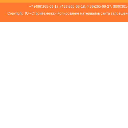
+7 (499)265-09-17, (499)265-09-18, (499)265-09-27, (800)301
Соpуright ПО «Стройтехника» Копирование материалов сайта запрещен