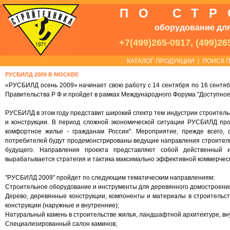
ПО СТ
оборудование для
+7(499)265-0917, (499)26
КАТАЛОГ ПРОДУКЦИИ
|
ПОИСК П
РУСБИЛД 2009 В МОСКВЕ
«РУСБИЛД осень 2009» начинает свою работу с 14 сентября по 16 сентяб
Правительства Р Ф и пройдет в рамках Международного Форума "Доступное
РУСБИЛД в этом году представит широкий спектр тем индустрии строитель
и конструкции. В период сложной экономической ситуации РУСБИЛД про
комфортное жилье - гражданам России". Мероприятие, прежде всего, 
потребителей будут продемонстрированы ведущие направления строитель
будущего. Направления проекта представляют собой действенный 
вырабатывается стратегия и тактика максимально эффективной коммерчес
"РУСБИЛД 2009" пройдет по следующим тематическим направлениям:
Строительное оборудование и инструменты для деревянного домостроени
Дерево, деревянные конструкции, компоненты и материалы в строительст
конструкции (наружные и внутренние);
Натуральный камень в строительстве жилья, ландшафтной архитектуре, в
Специализированный салон каминов;