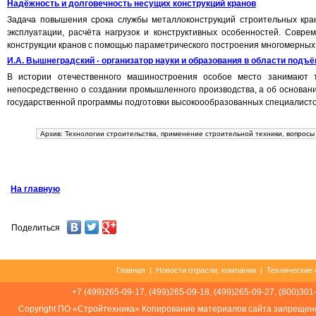
Надёжность и долговечность несущих конструкций кранов
Задача повышения срока службы металлоконструкций строительных кран
эксплуатации, расчёта нагрузок и конструктивных особенностей. Совр
конструкции кранов с помощью параметрического построения многомерных п
И.А. Вышнеградский - организатор науки и образования в области под
В истории отечественного машиностроения особое место занимают 
непосредственно о создании промышленного производства, а об основани
государственной программы подготовки высокоообразованных специалистов
Архив: Технологии строительства, применение строительной техники, вопрос
На главную
Поделиться
Главная
|
Новости отрасли, компании
|
Технические 
+7 (499)265-09-17, (499)265-09-18, (499)265-09-27, (800)301
Соpуright ПО «Стройтехника» Копирование материалов сайта запрещен