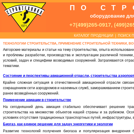
ПО СТ
оборудование для
+7(499)265-0917, (499)26
КАТАЛОГ ПРОДУКЦИИ
|
ПОИСК П
ТЕХНОЛОГИИ СТРОИТЕЛЬСТВА, ПРИМЕНЕНИЕ СТРОИТЕЛЬНОЙ ТЕХНИКИ, 
Авторские материалы и статьи на тему строительства, опыта использова
и проблемы разработки, производства и эксплуатации различной техники
условий, задач и специфики возводимых сооружений. Затрагиваются отра
тематики.
Состояние и перспективы авиационной отрасли, строительства аэропор
Крайне сложная ситуация в отечественной авиационной отрасли связана
сокращением сети аэродромов и наземных служб, замораживанием строител
ранее возведённых сооружений.
Применение авиации в строительстве
На сегодняшний день авиация стабильно обеспечивает решение тра
строительства на множестве объектов нашей страны и за рубежом. Осо
условиях отсутствия традиционных транспортных путей, инфраструктуры, 
Биогаз, как единое решение для задач энергетики и экологии
Развитие технологий получения биогаза и популяризация внедрения б