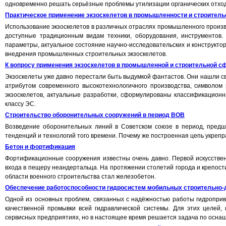
одновременно решать серьёзные проблемы утилизации органических отход
Практическое применение экзоскелетов в промышленности и строитель
Использование экзоскелетов в различных отраслях промышленного произв
доступные традиционным видам техники, оборудования, инструментов.
параметры, актуальное состояние научно-исследовательских и конструкторс
внедрения промышленных строительных экзоскелетов.
К вопросу применения экзоскелетов в промышленной и строительной сф
Экзоскелеты уже давно перестали быть выдумкой фантастов. Они нашли св
атрибутом современного высокотехнологичного производства, символом 
экзоскелетов, актуальные разработки, сформулированы классификационн
классу ЭС.
Строительство оборонительных сооружений в период ВОВ
Возведение оборонительных линий в Советском союзе в период, предш
тенденций и технологий того времени. Почему же построенная цепь укреп
Бетон и фортификация
Фортификационные сооружения известны очень давно. Первой искусствен
входа в пещеру неандертальца. На протяжении столетий города и крепост
области военного строительства стал железобетон.
Обеспечение работоспособности гидросистем мобильных строительно
Одной из основных проблем, связанных с надёжностью работы гидроприв
качественной промывки всей гидравлической системы. Для этих целей,
сервисных предприятиях, но в настоящее время решается задача по осна