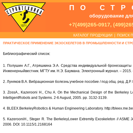
ПО СТ
оборудование для
+7(499)265-0917, (499)26
КАТАЛОГ ПРОДУКЦИИ
|
ПОИСК П
ПРАКТИЧЕСКОЕ ПРИМЕНЕНИЕ ЭКЗОСКЕЛЕТОВ В ПРОМЫШЛЕННОСТИ И СТРО
Библиографический список:
1. Полушин А.Г., Атряшкина Э.А. Средства индивидуальной бронезащиты н
Инженерныйвестник. МГТУ им. Н.Э. Баумана. Электронный журнал. – 2015. –
2. Луняков В.А. Вибрационная болезнь:учебное пособие / под общ. ред. Д.Р
3. ZossA., Kazerooni H., Chu A. On the Mechanical Design of the Berkeley 
IntelligentRobots and Systems. 2-6 August, 2005. pp. 3132-3139.
4. BLEEX.BerkeleyRobotics & Human Engineering Laboratory. http://bleex.me.be
5. KazerooniH., Steger R. The BerkeleyLower Extremity Exoskeleton // ASME 
2006. DOI: 10.1115/1.2168164