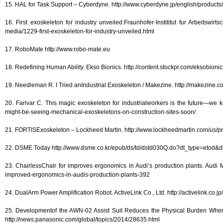
15. HAL for Task Support – Cyberdyne. http://www.cyberdyne.jp/english/products
16. First exoskeleton for industry unveiled.Fraunhofer-Instititut fur Arbeitswir
media/1229-first-exoskeleton-for-industry-unveiled.html
17. RoboMate http://www.robo-mate.eu
18. Redefining Human Ability. Ekso Bionics. http://content.stockpr.com/ekso
19. Needleman R. I Tried anIndustrial Exoskeleton / Makezine. http://makezine.co
20. Farivar C. This magic exoskeleton for industrialworkers is the future—we 
might-be-seeing-mechanical-exoskeletons-on-construction-sites-soon/
21. FORTISExoskeleton – Lockheed Martin. http://www.lockheedmartin.com/us/p
22. DSME Today http://www.dsme.co.kr/epub/ds/td/dstd030Q.do?dt_type=eto
23. ChairlessChair for improves ergonomics in Audi’s production plants. Audi M
improved-ergonomics-in-audis-production-plants-392
24. DualArm Power Amplification Robot. ActiveLink Co., Ltd. http://activelink.co.j
25. Developmentof the AWN-02 Assist Suit Reduces the Physical Burden Whe
http://news.panasonic.com/global/topics/2014/28635.html