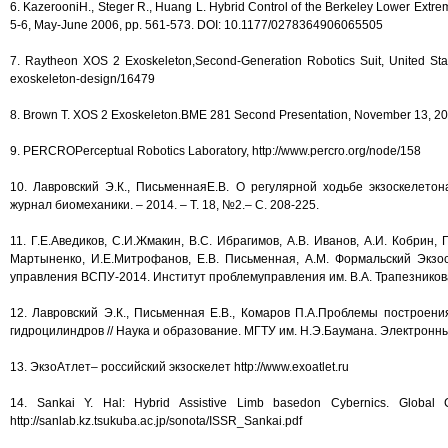
6. KazerooniH., Steger R., Huang L. Hybrid Control of the Berkeley Lower Extre
5-6, May-June 2006, pp. 561-573. DOI: 10.1177/0278364906065505
7. Raytheon XOS 2 Exoskeleton,Second-Generation Robotics Suit, United Sta
exoskeleton-design/16479
8. Brown T. XOS 2 Exoskeleton.BME 281 Second Presentation, November 13, 201
9. PERCROPerceptual Robotics Laboratory, http://www.percro.org/node/158
10. Лавровский Э.К., ПисьменнаяЕ.В. О регулярной ходьбе экзоскелето
журнал биомеханики. – 2014. – Т. 18, №2.– С. 208-225.
11. Г.Е.Аведиков, С.И.Жмакин, В.С. Ибрагимов, А.В. Иванов, А.И. Кобрин, П
Мартыненко, И.Е.Митрофанов, Е.В. Письменная, А.М. Формальский Экзос
управления ВСПУ-2014. Институт проблемуправления им. В.А. Трапезникова Р
12. Лавровский Э.К., Письменная Е.В., Комаров П.А.Проблемы построен
гидроцилиндров // Наука и образование. МГТУ им. Н.Э.Баумана. Электронный
13. ЭкзоАтлет– российский экзоскелет http://www.exoatlet.ru
14. Sankai Y. Hal: Hybrid Assistive Limb basedon Cybernics. Global C
http://sanlab.kz.tsukuba.ac.jp/sonota/ISSR_Sankai.pdf