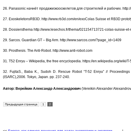
26. Panasonic начнёт продажиэкзоскелетов для строителей и рабочих. http://
27. ExoskeletonsRB3D. http://www.rb3d.com/en/exoColas Suisse et RB3D protot
28. Dossiersthema http://www.lesechos.fr/thema/021154713721-colas-suisse-et
29. Sarcos. Guardian GT – Big Arm. http://www.sarcos.com/?page_id=1409
30. Prosthesis. The Anti-Robot. http://www.anti-robot.com
31. T52 Enryu – Wikipedia, the free encyclopedia. https://en.wikipedia.org/wiki/T
32. FujitaS., Baba K., Sudoh D. Rescue Robot “T-52 Enryu” // Proceedings o
(ISARC),2006. Tokyo, Japan. pp. 237-240.
Автор: Верейкин Александр Александрович
(Vereikin Alexander Alexandro
Предыдущая страница
1
2