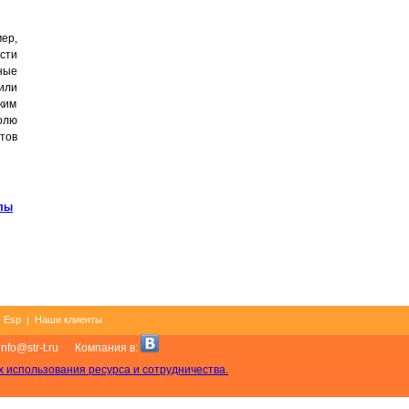
мер,
ости
ные
или
ким
олю
тов
алы
|
Esp
|
Наши клиенты
info@str-t.ru Компания в:
х использования ресурса и сотрудничества.