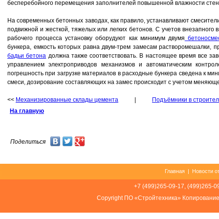
бесперебойного перемещения заполнителей повышенной влажности стен
На современных бетонных заводах, как правило, устанавливают смесители
подвижной и жесткой, тяжелых или легких бетонов. С учетов внезапного
рабочего процесса установку оборудуют как минимум двумя
бетоносме
бункера, емкость которых равна двум-трем замесам растворомешалки, п
бадьи бетона
должна также соответствовать. В настоящее время все з
управлением электроприводов механизмов и автоматическим контрол
погрешность при загрузке материалов в расходные бункера сведена к ми
смеси, дозирование составляющих на замес происходит с учетом меняющ
<<
Механизированные склады цемента
|
Подъёмники в строител
На главную
Поделиться
Главная
|
Новости о
+7 (499)265-09-17, (499)265-0
Соpуright ПО «Стройтехника» Копировани