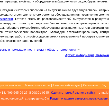
ки пирамидальной части оборудованы вибрационными сводообрушителями.
, каждый из которых способен на выпуск не менее двух видов смесей, напри
 выхода из строя, длительного ремонта оборудования или увеличения сменн
сителями
. Готовая смесь из растовросмесителей выгружается в раздаточ
ри выгрузке готового раствора или бетона вместимость транспортной тары 
аводы сборного железобетона оборудованы дистанционным или автоматичес
ем технологических параметров. Благодаря автоматизированному контр
нимуму, при работе зимой осуществляется своевременный подогрев компонен
ейся влажности заполнителей.
ьстве и промышленности, виды и область применения
>>
Архив: информация, матери
трасли, компании
|
Технические статьи
|
Научные публикации
|
Справочник
|
Eng
9-18, (499)265-09-27, (800)301-0545 ,
Сделать прямой звонок с сайта
e-mail: 
е материалов сайта запрещено. См.
Раздел о защите авторских прав, условия