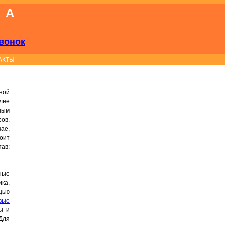
КА
вонок
АКТЫ
ной
лее
ным
ов.
ае,
тоит
ав:
ные
ика,
щью
вые
ы и
 Для