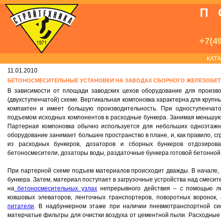
П
+7(49
КАТ
11.01.2010
БЕТОНОСМЕСИТЕЛЬНЫЕ УСТАНОВКИ НА ЗАВОДАХ СБОРНОГО ЖЕЛЕЗОБЕ
В зависимости от площади заводских цехов оборудование для произв
(двухступенчатой) схеме. Вертикальная компоновка характерна для крупн
компактен и имеет большую производительность. При одноступенчат
подъемом исходных компонентов в расходные бункера. Занимая меньшую 
Партерная компоновка обычно используется для небольших одноэтажны
оборудование занимает большее пространство в плане, и, как правило, сг
из расходных бункеров, дозаторов и сборных бункеров отдозирова
бетоносмесители, дозаторы воды, раздаточные бункера готовой бетонной
При партерной схеме подъем материалов происходит дважды. В начале,
бункера. Затем, материал поступает в загрузочные устройства над смесит
на
бетоносмесительных узлах
непрерывного действия – с помощью ле
ковшовых элеваторов, ленточных транспортеров, поворотных воронок
питатели
. В надбункерном этаже при наличии пневмотранспортной с
матерчатые фильтры для очистки воздуха от цементной пыли. Расходные б