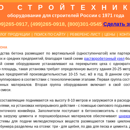
О СТРОЙТЕХНИ
оборудование для строителей России с 1971 года
9)265-0917, (499)265-0918, (800)301-0545
Сделать з
АЛОГ ПРОДУКЦИИ
|
ПОИСК ПО САЙТУ
|
РЕФЕРЕНС-ЛИСТ
|
ЦЕНЫ
|
КОНТ
ТОНА
одства бетона размещают по вертикальной (одноступенчатой) или партер
ых и средних предприятий, благодаря такой схеме
растворобетонный узел
бо
ой схеме оборудование устанавливают на перекрытиях цеха с однократ
площадь, такая установка требует определенную высоту здания 20-25 метр
х предприятий производительностью 10-15 тыс. м3 в год. В данном случ
руппировано в соответствии с технологическими этапами. Первая группа сос
нных материалов. Вторая группа оборудования включает в свой сост
 смеси.
 составляющие поднимаются на высоту 8-10 метров и загружаются в расход
елями, на установках непрерывного действия - с помощью скипового подъемн
нточного конвейера. Заполнители поступают в бетоносмеситель с помо
, а загрузку цемента и порошкообразных материалов обеспечивают
шнеко
истемы для подачи мелкодисперсных веществ размещаются также циклон
ункера разделены на отсеки: три - для щебня, по два для песка и цемента.