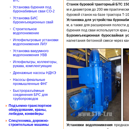
БТС
Станок буровой тракторный БТС 15
Установка бурения под
м и диаметром до 200 мм практически 
буронабивные сваи СО-2
буровой станок на базе трактора Т-1
Установка БИС
Установка для устройства буронаб
буроинъекционных свай
м, а также для расширения полости 
Строительное
бурения под сваи используется кран
водопонижение
Буроинъекционная буросвайная у
Иглофильтровые установки
нагнетания бетонной смеси через ка
водопонижения ЛИУ
Установка вакуумного
водопонижения УВВ
Иглофильтры, коллекторы,
рукава, комплектующие
Дренажные насосы НДНЭ
Насосы фекальные
промышленные ФНГ
Быстроразъёмные
соединения БРС для
трубопроводов
Подъемно-транспортное
оборудование, краны,
лебедки, конвейеры
Спецтехника, дорожно-
строительные машины
Установки водопонижения
предназн