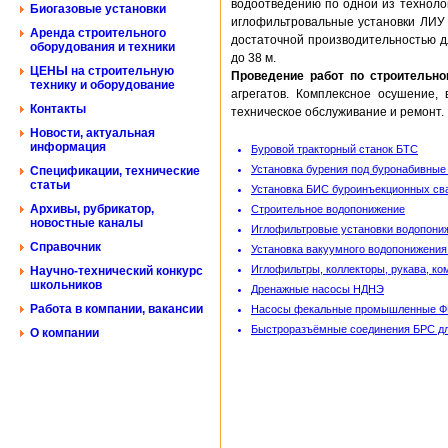
водоотведению по одной из технолог
Биогазовые установки
иглофильтровальные установки ЛИУ 
Аренда строительного
достаточной производительностью д
оборудования и техники
до 38 м.
ЦЕНЫ на строительную
Проведение работ по строительн
технику и оборудование
агрегатов. Комплексное осушение,
Контакты
техническое обслуживание и ремонт.
Новости, актуальная
информация
Буровой тракторный станок БТС
Установка бурения под буронабивные
Спецификации, технические
статьи
Установка БИС буроинъекционных св
Архивы, рубрикатор,
Строительное водопонижение
новостные каналы
Иглофильтровые установки водопони
Справочник
Установка вакуумного водопонижения
Иглофильтры, коллекторы, рукава, к
Научно-технический конкурс
школьников
Дренажные насосы НДНЭ
Работа в компании, вакансии
Насосы фекальные промышленные 
Быстроразъёмные соединения БРС дл
О компании