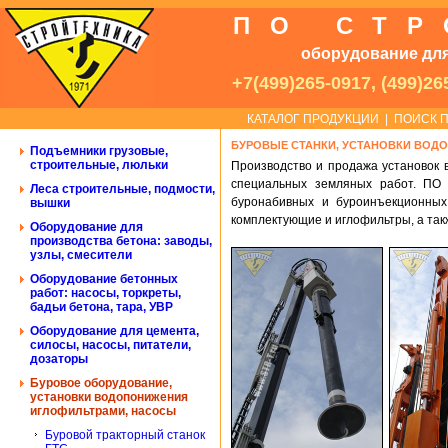
ПО СТ
оборудование для
+7(499)265-0917, (499)26
КАТАЛОГ ПРОДУКЦИИ
|
ПОИСК П
БУРОВЫЕ СТАНКИ, УСТАНОВКИ ВОД
Подъемники грузовые,
строительные, люльки
Производство и продажа установок 
специальных земляных работ. ПО 
Леса строительные, подмости,
буронабивных и буроинъекционных 
вышки
комплектующие и иглофильтры, а так
Оборудование для
производства бетона: заводы,
узлы, смесители
Оборудование бетонных
работ: насосы, торкреты,
бадьи бетона, тара, УВР
Оборудование для цемента,
силосы, насосы, питатели,
дозаторы
Буровое оборудование,
установки водопонижения
иглофильтрами, насосы
Буровой тракторный станок