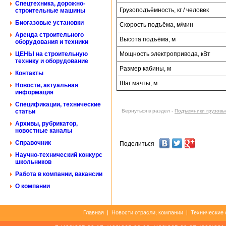
Спецтехника, дорожно-
Грузоподъёмность, кг / человек
строительные машины
Биогазовые установки
Скорость подъёма, м/мин
Аренда строительного
Высота подъёма, м
оборудования и техники
ЦЕНЫ на строительную
Мощность электропривода, кВт
технику и оборудование
Размер кабины, м
Контакты
Шаг мачты, м
Новости, актуальная
информация
Спецификации, технические
статьи
Вернуться в раздел -
Подъемники грузовы
Архивы, рубрикатор,
новостные каналы
Справочник
Поделиться
Научно-технический конкурс
школьников
Работа в компании, вакансии
О компании
Главная
|
Новости отрасли, компании
|
Технические 