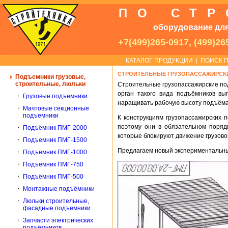
ПО СТ
оборудование для
+7(499)265-0917, (499)26
КАТАЛОГ ПРОДУКЦИИ
|
ПОИСК П
СТРОИТЕЛЬНЫЕ ГРУЗОПАССАЖИРСК
Подъемники грузовые,
строительные, люльки
Строительные грузопассажирские по
орган такого вида подъёмников вы
Грузовые подъемники
наращивать рабочую высоту подъёма 
Мачтовые секционные
подъемники
К конструкциям грузопассажирских
поэтому они в обязательном поряд
Подъёмник ПМГ-2000
которые блокируют движение грузов
Подъемник ПМГ-1500
Предлагаем новый экспериментальны
Подъемник ПМГ-1000
Подъёмник ПМГ-750
Подъёмник ПМГ-500
Монтажные подъёмники
Люльки строительные,
фасадные подъемники
Запчасти электрических
подъёмников