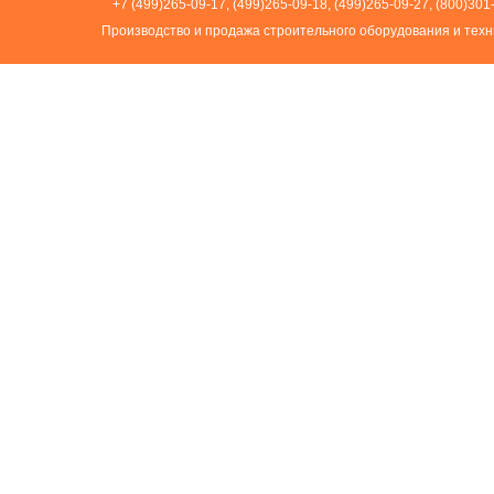
+7 (499)265-09-17, (499)265-09-18, (499)265-09-27, (800)301
Производство и продажа строительного оборудования и техн