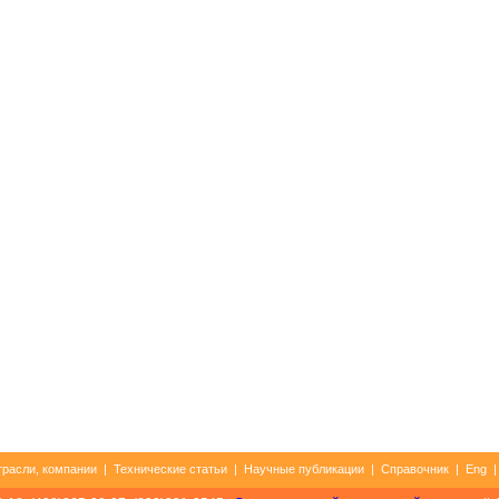
трасли, компании
|
Технические статьи
|
Научные публикации
|
Справочник
|
Eng