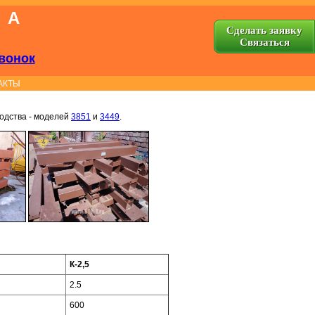
КА
Сделать заявку
Cвязаться
вонок
АКТЫ
одства - моделей
3851
и
3449
.
К-2,5
2.5
600