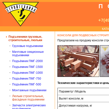
П
+7(49
КАТ
КОНСОЛИ ДЛЯ ПОДВЕСНЫХ СТРОИ
Подъемники грузовые,
строительные, люльки
Предлагаем на продажу консоли стр
Грузовые подъемники
Мачтовые секционные
подъемники
Подъёмник ПМГ-2000
Подъемник ПМГ-1500
Подъемник ПМГ-1000
Подъёмник ПМГ-750
Технические характеристики и цен
Подъёмник ПМГ-500
Монтажные подъёмники
Параметр \ Модель
Люльки строительные,
Вылет консоли, м
фасадные подъемники
Запчасти электрических
Допустимая нагрузка, кг
подъёмников