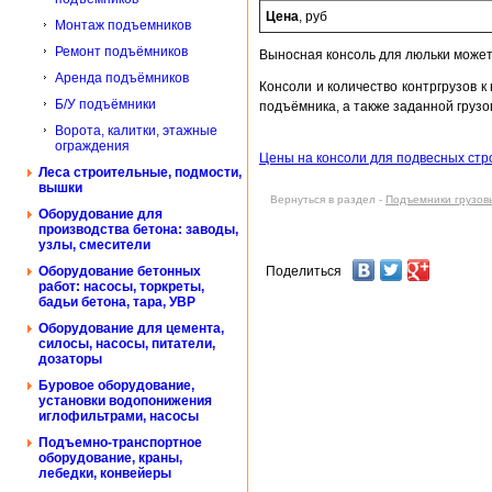
Цена
, руб
Монтаж подъемников
Ремонт подъёмников
Выносная консоль для люльки может 
Аренда подъёмников
Консоли и количество контргрузов 
Б/У подъёмники
подъёмника, а также заданной груз
Ворота, калитки, этажные
ограждения
Цены на консоли для подвесных ст
Леса строительные, подмости,
вышки
Вернуться в раздел -
Подъемники грузов
Оборудование для
производства бетона: заводы,
узлы, смесители
Поделиться
Оборудование бетонных
работ: насосы, торкреты,
бадьи бетона, тара, УВР
Оборудование для цемента,
силосы, насосы, питатели,
дозаторы
Буровое оборудование,
установки водопонижения
иглофильтрами, насосы
Подъемно-транспортное
оборудование, краны,
лебедки, конвейеры