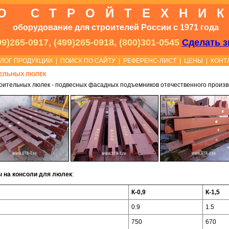
О СТРОЙТЕХНИ
оборудование для строителей России с 1971 года
9)265-0917, (499)265-0918, (800)301-0545
Сделать з
АЛОГ ПРОДУКЦИИ
|
ПОИСК ПО САЙТУ
|
РЕФЕРЕНС-ЛИСТ
|
ЦЕНЫ
|
КОНТ
ТЕЛЬНЫХ ЛЮЛЕК
оительных люлек - подвесных фасадных подъемников отечественного произв
ы на консоли для люлек
:
К-0,9
К-1,5
0.9
1.5
750
670