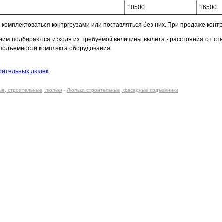
10500
16500
комплектоваться контргрузами или поставляться без них. При продаже контрг
к ним подбираются исходя из требуемой величины вылета - расстояния от с
оподъемности комплекта оборудования.
роительных люлек
ые, строительные, люльки
-
Люльки строительные, фасадные подъемники