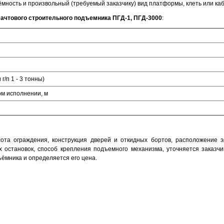
мность и произвольный (требуемый заказчику) вид платформы, клеть или каб
ачтового строительного подъемника ПГД-1, ПГД-3000
:
г/п 1 - 3 тонны)
м исполнении, м
та ограждения, конструкция дверей и откидных бортов, расположение эл
х остановок, способ крепления подъемного механизма, уточняется заказч
ъёмника и определяется его цена.