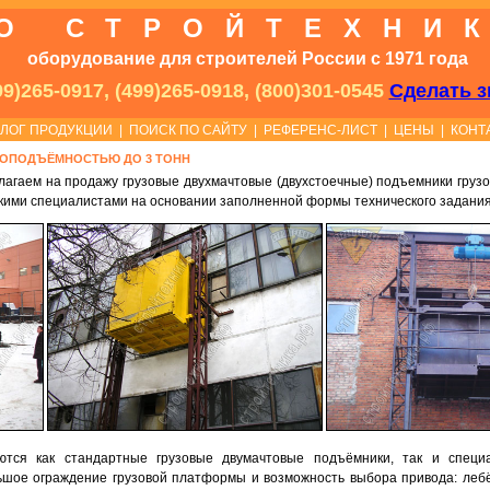
О СТРОЙТЕХНИ
оборудование для строителей России с 1971 года
9)265-0917, (499)265-0918, (800)301-0545
Сделать з
АЛОГ ПРОДУКЦИИ
|
ПОИСК ПО САЙТУ
|
РЕФЕРЕНС-ЛИСТ
|
ЦЕНЫ
|
КОНТ
ОПОДЪЁМНОСТЬЮ ДО 3 ТОНН
агаем на продажу грузовые двухмачтовые (двухстоечные) подъемники грузо
кими специалистами на основании заполненной формы технического задания
тся как стандартные грузовые двумачтовые подъёмники, так и специ
шое ограждение грузовой платформы и возможность выбора привода: лебё