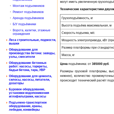
могут иметь увеличенную грузоподъё
Монтаж подъемников
Технические характеристики двухм
Ремонт подъёмников
Грузоподъёмность, кг
Аренда подъёмников
Б/У подъёмники
Высота подъёма максимальная, м
Ворота, калитки, этажные
Скорость подъема, м/с
ограждения
Леса строительные, подмости,
Мощность электропривода, кВт (при 
вышки
Размер платформы при стандартно
Оборудование для
производства бетона: заводы,
Масса, кг
узлы, смесители
Оборудование бетонных
Цена
подъёмника: от
385000 руб
.
работ: насосы, торкреты,
бадьи бетона, тара, УВР
Размеры грузовой платформы, высо
нижнее), количество промежуточны
Оборудование для цемента,
силосы, насосы, питатели,
происходит технический расчёт под
дозаторы
Буровое оборудование,
установки водопонижения
иглофильтрами, насосы
Подъемно-транспортное
оборудование, краны,
лебедки, конвейеры