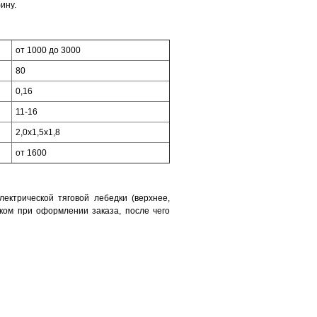
ину.
от 1000 до 3000
80
0,16
11-16
2,0х1,5х1,8
от 1600
ектрической тяговой лебедки (верхнее,
иком при оформлении заказа, после чего