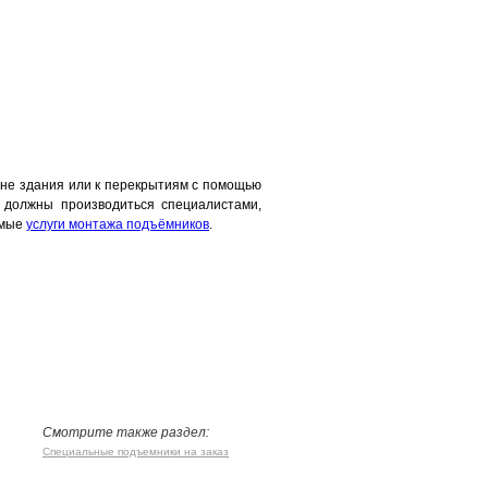
ене здания или к перекрытиям с помощью
 должны производиться специалистами,
имые
услуги монтажа подъёмников
.
Смотрите также раздел:
Специальные подъемники на заказ