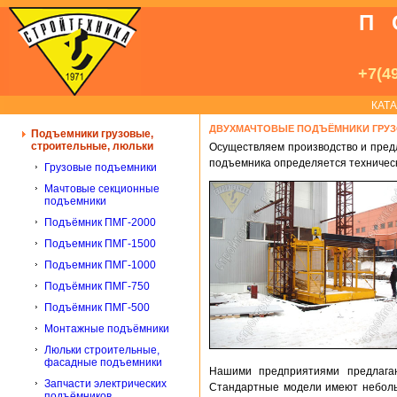
П
+7(49
КАТ
ДВУХМАЧТОВЫЕ ПОДЪЁМНИКИ ГРУЗ
Подъемники грузовые,
строительные, люльки
Осуществляем производство и предл
подъемника определяется техничес
Грузовые подъемники
Мачтовые секционные
подъемники
Подъёмник ПМГ-2000
Подъемник ПМГ-1500
Подъемник ПМГ-1000
Подъёмник ПМГ-750
Подъёмник ПМГ-500
Монтажные подъёмники
Люльки строительные,
фасадные подъемники
Нашими предприятиями предлагаю
Запчасти электрических
Стандартные модели имеют неболь
подъёмников