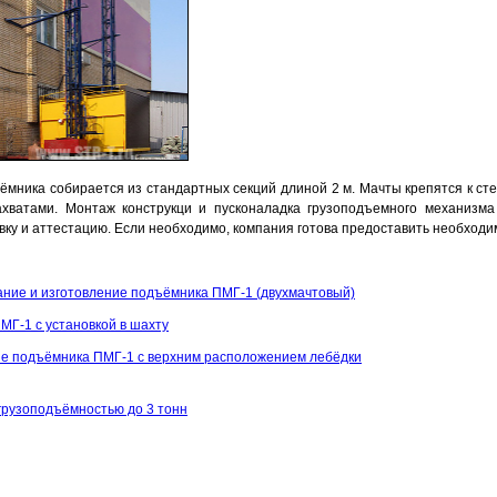
ёмника собирается из стандартных секций длиной 2 м. Мачты крепятся к ст
хватами. Монтаж конструкци и пусконаладка грузоподъемного механизма
ку и аттестацию. Если необходимо, компания готова предоставить необход
ание и изготовление подъёмника ПМГ-1 (двухмачтовый)
МГ-1 с установкой в шахту
ие подъёмника ПМГ-1 с верхним расположением лебёдки
грузоподъёмностью до 3 тонн