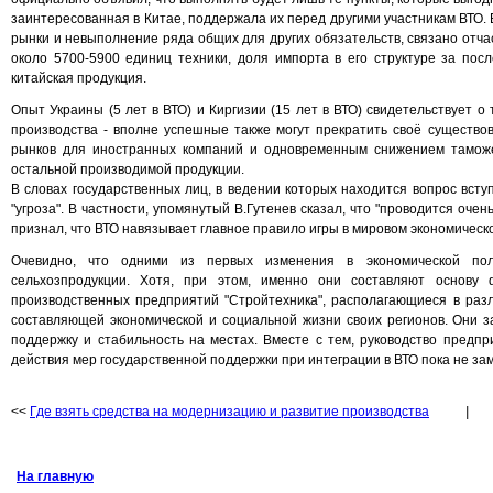
заинтересованная в Китае, поддержала их перед другими участникам ВТО. В
рынки и невыполнение ряда общих для других обязательств, связано отчаст
около 5700-5900 единиц техники, доля импорта в его структуре за пос
китайская продукция.
Опыт Украины (5 лет в ВТО) и Киргизии (15 лет в ВТО) свидетельствует о
производства - вполне успешные также могут прекратить своё существо
рынков для иностранных компаний и одновременным снижением таможе
остальной производимой продукции.
В словах государственных лиц, в ведении которых находится вопрос вст
"угроза". В частности, упомянутый В.Гутенев сказал, что "проводится оче
признал, что ВТО навязывает главное правило игры в мировом экономическ
Очевидно, что одними из первых изменения в экономической пол
сельхозпродукции. Хотя, при этом, именно они составляют основу ф
производственных предприятий "Стройтехника", располагающиеся в разл
составляющей экономической и социальной жизни своих регионов. Они 
поддержку и стабильность на местах. Вместе с тем, руководство предпр
действия мер государственной поддержки при интеграции в ВТО пока не за
<<
Где взять средства на модернизацию и развитие производства
|
На главную