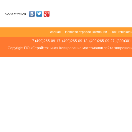
Поделиться
Главная
|
Новости отрасли, компании
|
Технические 
+7 (499)265-09-17, (499)265-09-18, (499)265-09-27, (800)301
Соpуright ПО «Стройтехника» Копирование материалов сайта запрещен