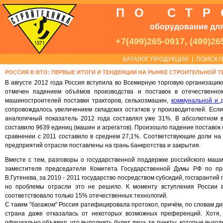
ПО СТ
оборудование для
+7(499)265-0917, (499)26
КАТАЛОГ ПРОДУКЦИИ
|
ПОИСК П
РОССИЯ В ВТО: ПЕРВЫЕ ИТОГИ И ТЕНДЕНЦИИ НА РЫНКЕ СТРОИТЕЛЬНОЙ Т
В августе 2012 года Россия вступила во Всемирную торговую организаци
отмечен падением объёмов производства и поставок в отечественн
машиностроителей поставки тракторов, сельхозмашин,
коммунальной и 
сопровождалось увеличением складских остатков у производителей. Если
аналогичный показатель 2012 года составлял уже 31%. В абсолютном 
составило 9639 единиц (машин и агрегатов). Произошло падение поставок 
сравнении с 2011 составило в среднем 27,1%. Соответствующие доли на
предприятий отрасли поставлены на грань банкротства и закрытия.
Вместе с тем, разговоры о государственной поддержке российского маши
заместителя председателя Комитета Государственной Думы РФ по пр
В.Гутенева, за 2010 - 2011 государство посредством субсидий, госгаранти
но проблемы отрасли это не решило. К моменту вступления России 
соответствовало только 15% отечественных технологий.
С таким "багажом" Россия ратифицировала протокол, причём, по словам д
страна даже отказалась от некоторых возможных преференций. Хотя,
официально объявил, что выполнять будет лишь те пункты, которые выгодн