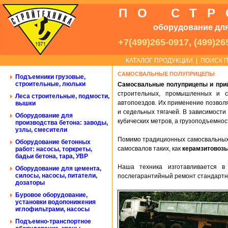
ПО СТ
оборудование для
+7(499)265-0917, (499)26
КАТАЛОГ ПРОДУКЦИИ
|
ПОИСК П
САМОСВАЛЬНЫЕ ПОЛУПРИЦЕПЫ
Подъемники грузовые,
строительные, люльки
Самосвальные полуприцепы и пр
строительных, промышленных и с
Леса строительные, подмости,
автопоездов. Их применение позволя
вышки
и седельных тягачей. В зависимости
Оборудование для
кубических метров, а грузоподъемност
производства бетона: заводы,
узлы, смесители
Помимо традиционных самосвальных 
Оборудование бетонных
самосвалов таких, как
керамзитовозы
работ: насосы, торкреты,
бадьи бетона, тара, УВР
Наша техника изготавливается в
Оборудование для цемента,
силосы, насосы, питатели,
послегарантийный ремонт стандартны
дозаторы
Буровое оборудование,
установки водопонижения
иглофильтрами, насосы
Подъемно-транспортное