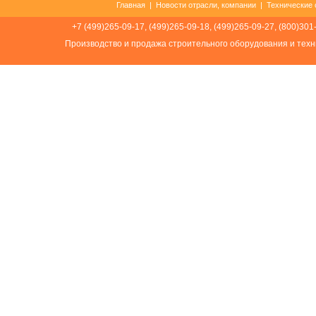
Главная
|
Новости отрасли, компании
|
Технические 
+7 (499)265-09-17, (499)265-09-18, (499)265-09-27, (800)301
Производство и продажа строительного оборудования и техн