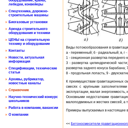
оборудование, краны,
лебедки, конвейеры
Спецтехника, дорожно-
строительные машины
Биогазовые установки
Аренда строительного
оборудования и техники
ЦЕНЫ на строительную
технику и оборудование
Виды потокообразования в гравитац
Контакты
а - переменный; б - радиальный; в, г 
Новости, актуальная
1 - секционная развертка переднего к
информация
3 - развертка цилиндрической части
развертка заднего конуса барабана;
Спецификации, технические
статьи
8 - продольная лопасть; 9 - двухскат
Архивы, рубрикатор,
К преимуществам гравитационных см
новостные каналы
смесях с крупными заполнителями 
Справочник
эксплуатации, малая энергоемкость, 
Научно-технический конкурс
Основными недостатками гравитаци
школьников
малоподвижных и жестких смесей, а т
Работа в компании, вакансии
Примеры выпускаемых в настоящее 
О компании
<<
Бетоносмесители гравитационног