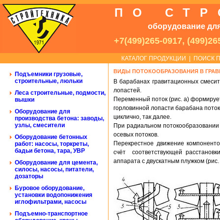
ПО СТ
оборудование для
+7(499)265-0917, (499)26
КАТАЛОГ ПРОДУКЦИИ
|
ПОИСК П
ВИДЫ ПОТОКООБРАЗОВАНИЯ В ГРА
Подъемники грузовые,
строительные, люльки
В барабанах гравитационных смесит
лопастей.
Леса строительные, подмости,
Переменный поток (рис. а) формирует
вышки
горловинной лопасти барабана поток
Оборудование для
циклично, так далее.
производства бетона: заводы,
узлы, смесители
При радиальном потокообразовании (
осевых потоков.
Оборудование бетонных
Перекрестное движение компонентов
работ: насосы, торкреты,
бадьи бетона, тара, УВР
счёт соответствующей расстановки
аппарата с двускатным плужком (рис. 
Оборудование для цемента,
силосы, насосы, питатели,
дозаторы
Буровое оборудование,
установки водопонижения
иглофильтрами, насосы
Подъемно-транспортное