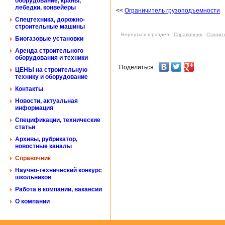
оборудование, краны,
лебедки, конвейеры
<<
Ограничитель грузоподъемности
Спецтехника, дорожно-
строительные машины
Вернуться в раздел -
Справочник
-
Строит
Биогазовые установки
Аренда строительного
оборудования и техники
Поделиться
ЦЕНЫ на строительную
технику и оборудование
Контакты
Новости, актуальная
информация
Спецификации, технические
статьи
Архивы, рубрикатор,
новостные каналы
Справочник
Научно-технический конкурс
школьников
Работа в компании, вакансии
О компании