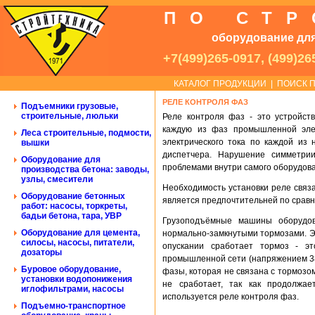
ПО СТ
оборудование для
+7(499)265-0917, (499)26
КАТАЛОГ ПРОДУКЦИИ
|
ПОИСК П
РЕЛЕ КОНТРОЛЯ ФАЗ
Подъемники грузовые,
строительные, люльки
Реле контроля фаз - это устройст
каждую из фаз промышленной эле
Леса строительные, подмости,
электрического тока по каждой из
вышки
диспетчера. Нарушение симметри
Оборудование для
проблемами внутри самого оборудова
производства бетона: заводы,
узлы, смесители
Необходимость установки реле связа
Оборудование бетонных
является предпочтительней по срав
работ: насосы, торкреты,
бадьи бетона, тара, УВР
Грузоподъёмные машины оборудов
Оборудование для цемента,
нормально-замкнутыми тормозами. Эт
силосы, насосы, питатели,
опускании сработает тормоз - эт
дозаторы
промышленной сети (напряжением 380
Буровое оборудование,
фазы, которая не связана с тормозом
установки водопонижения
не сработает, так как продолжа
иглофильтрами, насосы
используется реле контроля фаз.
Подъемно-транспортное