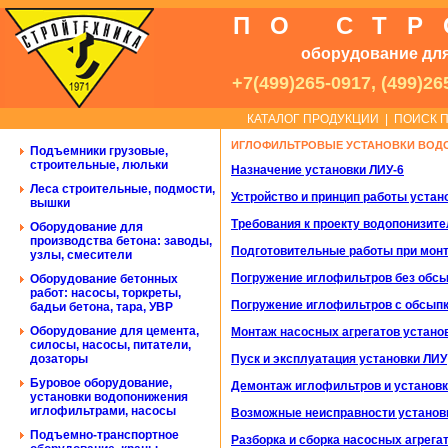
ПО СТ
оборудование для
+7(499)265-0917, (499)26
КАТАЛОГ ПРОДУКЦИИ
|
ПОИСК П
ИГЛОФИЛЬТРОВЫЕ УСТАНОВКИ ВО
Подъемники грузовые,
строительные, люльки
Назначение установки ЛИУ-6
Леса строительные, подмости,
Устройство и принцип работы устан
вышки
Требования к проекту водопонизит
Оборудование для
производства бетона: заводы,
Подготовительные работы при мон
узлы, смесители
Погружение иглофильтров без обс
Оборудование бетонных
работ: насосы, торкреты,
Погружение иглофильтров с обсып
бадьи бетона, тара, УВР
Оборудование для цемента,
Монтаж насосных агрегатов устано
силосы, насосы, питатели,
дозаторы
Пуск и эксплуатация установки ЛИУ
Буровое оборудование,
Демонтаж иглофильтров и установк
установки водопонижения
иглофильтрами, насосы
Возможные неисправности установ
Подъемно-транспортное
Разборка и сборка насосных агрега