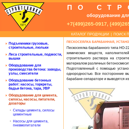
ПО СТ
оборудование для
+7(499)265-0917, (499)26
КАТАЛОГ ПРОДУКЦИИ
|
ПОИСК П
ПЕСКОСЕЯЛКА БАРАБАННАЯ, УСТАН
Подъемники грузовые,
строительные, люльки
Пескосеялка барабанного типа НО-22
химических веществ, наполнителе
Леса строительные, подмости,
строительного раствора на строит
вышки
материалом различных бетоносмесит
Оборудование для
Подготовленный с помощью устано
производства бетона: заводы,
узлы, смесители
однородностью. Все посторонние вк
барабане-сепараторе и выводятся из
Оборудование бетонных
работ: насосы, торкреты,
бадьи бетона, тара, УВР
Оборудование для цемента,
силосы, насосы, питатели,
дозаторы
Склады цемента, силосы
цементные
Насосы для цемента,
пневмопитатели