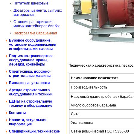
Питатели шнековые
Дозаторы цемента, сыпучих
материалов
Станция растаривания
мягких контейнеров биг-бэг
Пескосеялка барабанная
Буровое оборудование,
установки водопонижения
иглофильтрами, насосы
Подъемно-транспортное
оборудование, краны,
лебедки, конвейеры
Техническая характеристика песко
Спецтехника, дорожно-
строительные машины
Наименование показателя
Биогазовые установки
Производительность
Аренда строительного
оборудования и техники
Наружный диаметр обечаек бараба
ЦЕНЫ на строительную
Число оборотов барабана
технику и оборудование
Контакты
Сита
Новости, актуальная
Угол наклона
информация
Спецификации, технические
Сетка ромбическая ГОСТ 5336-80