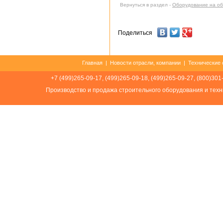
Вернуться в раздел -
Оборудование на об
Поделиться
Главная
|
Новости отрасли, компании
|
Технические 
+7 (499)265-09-17, (499)265-09-18, (499)265-09-27, (800)301
Производство и продажа строительного оборудования и техн