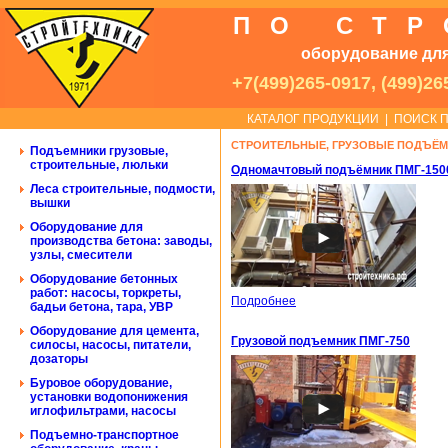
ПО СТ
оборудование для
+7(499)265-0917, (499)26
КАТАЛОГ ПРОДУКЦИИ
|
ПОИСК П
СТРОИТЕЛЬНЫЕ, ГРУЗОВЫЕ ПОДЪЁМ
Подъемники грузовые,
строительные, люльки
Одномачтовый подъёмник ПМГ-150
Леса строительные, подмости,
вышки
Оборудование для
производства бетона: заводы,
узлы, смесители
Оборудование бетонных
работ: насосы, торкреты,
Подробнее
бадьи бетона, тара, УВР
Оборудование для цемента,
Грузовой подъемник ПМГ-750
силосы, насосы, питатели,
дозаторы
Буровое оборудование,
установки водопонижения
иглофильтрами, насосы
Подъемно-транспортное