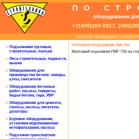
ПО СТ
оборудование для
+7(499)265-0917, (499)26
КАТАЛОГ ПРОДУКЦИИ
|
ПОИСК П
ГРУЗОВОЙ ПОДЪЕМНИК ПМГ-750
Подъемники грузовые,
строительные, люльки
Мачтовый подъемник ПМГ-750 на стр
Леса строительные, подмости,
вышки
Оборудование для
производства бетона: заводы,
узлы, смесители
Оборудование бетонных
работ: насосы, торкреты,
бадьи бетона, тара, УВР
Оборудование для цемента,
силосы, насосы, питатели,
дозаторы
Буровое оборудование,
установки водопонижения
иглофильтрами, насосы
Подъемно-транспортное