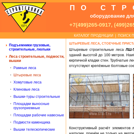
ПО СТ
оборудование для
+7(499)265-0917, (499)26
КАТАЛОГ ПРОДУКЦИИ
|
ПОИСК П
ШТЫРЕВЫЕ ЛЕСА, СТОЕЧНЫЕ ПРИС
Подъемники грузовые,
строительные, люльки
Штыревые строительные леса
ЛШ-5
зданий высотой до 100 метров. Наи
Леса строительные, подмости,
кирпичной кладки стен. Трубчатые л
вышки
отсутствуют крепёжные болтовые со
Рамные леса
Штыревые леса
Хомутовые леса
Клиновые леса
Вышки-туры строительные
Площадки выносные
грузоприемные
Площадки рабочие навесные
Подмости каменщика
Конструктивный расчёт элементов 
Вышки телескопические
нагрузки, причём не только на верт