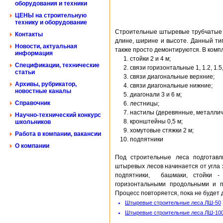
оборудования и техники
ЦЕНЫ на строительную
технику и оборудование
Строительные штыревые трубчатые 
Контакты
длине, ширине и высоте. Данный ти
Новости, актуальная
также просто демонтируются. В комп
информация
стойки 2 и 4 м;
Спецификации, технические
связи горизонтальные 1, 1.2, 1.5, 
статьи
связи диагональные верхние;
Архивы, рубрикатор,
связи диагональные нижние;
новостные каналы
диагонали 3 и 6 м;
Справочник
лестницы;
настилы (деревянные, металлич
Научно-технический конкурс
кронштейны 0,5 м;
школьников
хомутовые стяжки 2 м;
Работа в компании, вакансии
подпятники
О компании
Под строительные леса подготавл
штыревых лесов начинается от угла 
подпятники, башмаки, стойки - 
горизонтальными продольными и п
Процесс повторяется, пока не будет 
Штыревые строительные леса ЛШ-50
Штыревые строительные леса ЛШ-10