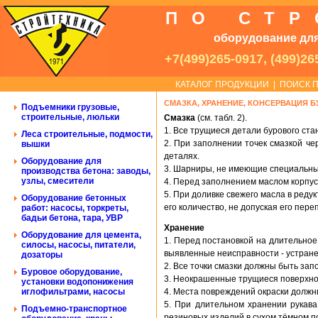
ПО СТ
оборудование для
+7(499)265-0917, (499)26
КАТАЛОГ ПРОДУКЦИИ
|
ПОИСК П
СМАЗКА, ХРАНЕНИЕ, КОНСЕРВАЦИЯ 
Подъемники грузовые,
строительные, люльки
Смазка
(см. табл. 2).
1. Все трущиеся детали бурового ста
Леса строительные, подмости,
2. При заполнении точек смазкой че
вышки
деталях.
Оборудование для
3. Шарниры, не имеющие специальны
производства бетона: заводы,
узлы, смесители
4. Перед заполнением маслом корпу
5. При доливке свежего масла в реду
Оборудование бетонных
его количество, не допуская его пере
работ: насосы, торкреты,
бадьи бетона, тара, УВР
Хранение
Оборудование для цемента,
1. Перед постановкой на длительное
силосы, насосы, питатели,
выявленные неисправности - устран
дозаторы
2. Все точки смазки должны быть за
Буровое оборудование,
3. Неокрашенные трущиеся поверхно
установки водопонижения
иглофильтрами, насосы
4. Места повреждений окраски должн
5. При длительном хранении рукав
Подъемно-транспортное
резиновых изделий в сухом тёмном п