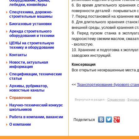
оборудование, краны,
лебедки, конвейеры
6. Во время длительного хранения 
поверхности деталей - покрываться 
Спецтехника, дорожно-
строительные машины
7. Перед постановкой на хранение м
8. Для длительного хранения станок
Биогазовые установки
внешней среды, условий хранения ста
Аренда строительного
9. Перед пуском станка в эксплуа
оборудования и техники
гидросистему свежим маслом, смазать 
ЦЕНЫ на строительную
- вхолостую.
технику и оборудование
10. Хранение и подготовка к эксплу
Контакты
заводских инструкций.
Новости, актуальная
Консервация
информация
Все открытые неокрашенные места до
Спецификации, технические
статьи
<<
Транспортирование бурового стан
Архивы, рубрикатор,
новостные каналы
Справочник
Вернуться в раздел -
Справочник
-
Буровы
Научно-технический конкурс
школьников
Работа в компании, вакансии
Поделиться
О компании