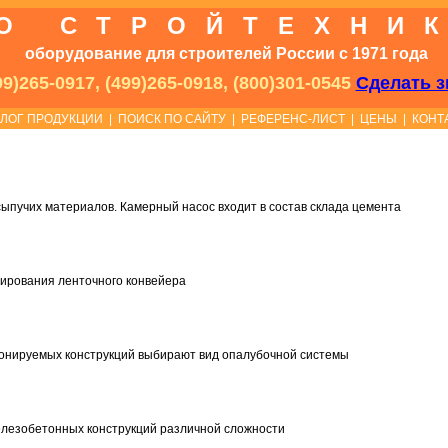
О СТРОЙТЕХНИ
оборудование для строителей России с 1971 года
9)265-0917, (499)265-0918, (800)301-0545
Сделать з
АЛОГ ПРОДУКЦИИ
|
ПОИСК ПО САЙТУ
|
РЕФЕРЕНС-ЛИСТ
|
ЦЕНЫ
|
КОНТ
пучих материалов. Камерный насос входит в состав склада цемента
ртирования ленточного конвейера
тонируемых конструкций выбирают вид опалубочной системы
лезобетонных конструкций различной сложности