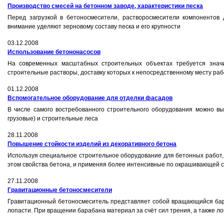
Производство смесей на бетонном заводе, характеристики песка
Перед загрузкой в бетоносмесители, растворосмесители компонентов
внимание уделяют зерновому составу песка и его крупности
03.12.2008
Использование бетононасосов
На современных масштабных строительных объектах требуется значи
строительные растворы, доставку которых к непосредственному месту р
01.12.2008
Вспомогательное оборудование для отделки фасадов
В числе самого востребованного строительного оборудования можно в
грузовые) и строительные леса
28.11.2008
Повышение стойкости изделий из декоративного бетона
Используя специальное строительное оборудование для бетонных работ, 
этом свойства бетона, и применяя более интенсивные по окрашивающей 
27.11.2008
Гравитационные бетоносмесители
Гравитационный бетоносмеситель представляет собой вращаю­щийся бар
лопасти. При вращении барабана материал за счёт сил трения, а также ло