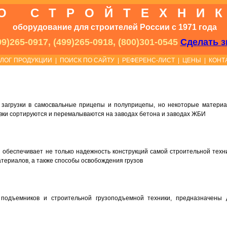
О СТРОЙТЕХНИ
оборудование для строителей России с 1971 года
9)265-0917, (499)265-0918, (800)301-0545
Сделать з
АЛОГ ПРОДУКЦИИ
|
ПОИСК ПО САЙТУ
|
РЕФЕРЕНС-ЛИСТ
|
ЦЕНЫ
|
КОНТ
 загрузки в самосвальные прицепы и полуприцепы, но некоторые материа
вки сортируются и перемалываются на заводах бетона и заводах ЖБИ
обеспечивает не только надежность конструкций самой строительной техни
териалов, а также способы освобождения грузов
подъемников и строительной грузоподъемной техники, предназначены 