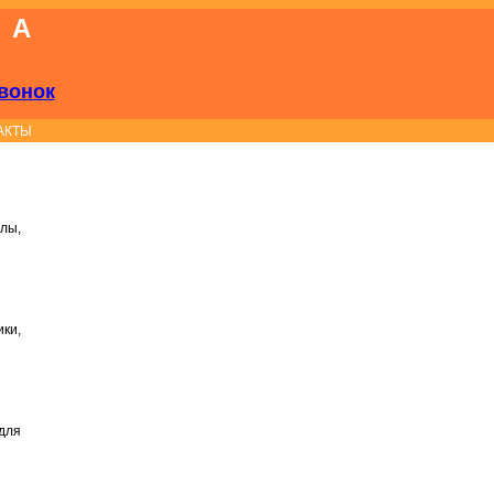
КА
вонок
АКТЫ
лы,
ки,
для