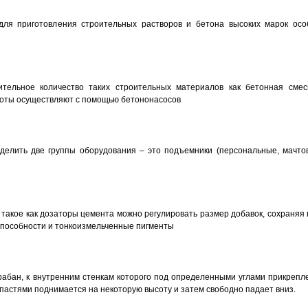
 для приготовления строительных растворов и бетона высоких марок осо
тельное количество таких строительных материалов как бетонная смес
аботы осуществляют с помощью бетононасосов
ыделить две группы оборудования – это подъемники (персональные, мачто
такое как дозаторы цемента можно регулировать размер добавок, сохраняя 
способности и тонкоизмельченные пигменты
абан, к внутренним стенкам которого под определенными углами прикрепл
пастями поднимается на некоторую вы­соту и затем свободно падает вниз.