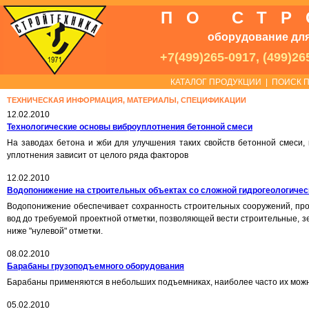
ПО СТ
оборудование для
+7(499)265-0917, (499)26
КАТАЛОГ ПРОДУКЦИИ
|
ПОИСК П
ТЕХНИЧЕСКАЯ ИНФОРМАЦИЯ, МАТЕРИАЛЫ, СПЕЦИФИКАЦИИ
12.02.2010
Технологические основы виброуплотнения бетонной смеси
На заводах бетона и жби для улучшения таких свойств бетонной смеси, 
уплотнения зависит от целого ряда факторов
12.02.2010
Водопонижение на строительных объектах со сложной гидрогеологичес
Водопонижение обеспечивает сохранность строительных сооружений, про
вод до требуемой проектной отметки, позволяющей вести строительные, 
ниже "нулевой" отметки.
08.02.2010
Барабаны грузоподъемного оборудования
Барабаны применяются в небольших подъемниках, наиболее часто их можн
05.02.2010