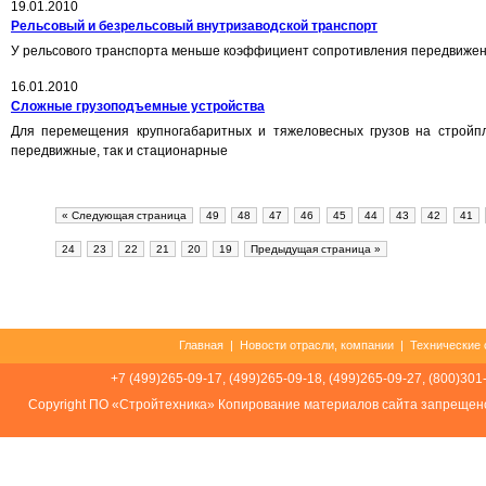
19.01.2010
Рельсовый и безрельсовый внутризаводской транспорт
У рельсового транспорта меньше коэффициент сопротивления передвижен
16.01.2010
Сложные грузоподъемные устройства
Для перемещения крупногабаритных и тяжеловесных грузов на стройп
передвижные, так и стационарные
« Следующая страница
49
48
47
46
45
44
43
42
41
24
23
22
21
20
19
Предыдущая страница »
Главная
|
Новости отрасли, компании
|
Технические 
+7 (499)265-09-17, (499)265-09-18, (499)265-09-27, (800)301
Соpуright ПО «Стройтехника» Копирование материалов сайта запрещен