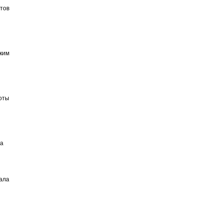
тов
ким
оты
ба
ала