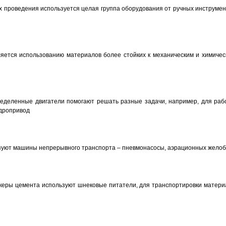
 проведения используется целая группа оборудования от ручных инструмен
яется использованию материалов более стойких к механическим и химичес
еделенные двигатели помогают решать разные задачи, например, для раб
идропривод
зуют машины непрерывного транспорта – пневмонасосы, аэрационных жело
нкеры цемента используют шнековые питатели, для транспортировки матери