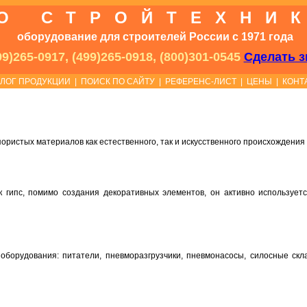
О СТРОЙТЕХНИ
оборудование для строителей России с 1971 года
9)265-0917, (499)265-0918, (800)301-0545
Сделать з
АЛОГ ПРОДУКЦИИ
|
ПОИСК ПО САЙТУ
|
РЕФЕРЕНС-ЛИСТ
|
ЦЕНЫ
|
КОНТ
пористых материалов как естественного, так и искусственного происхождения
 гипс, помимо создания декоративных элементов, он активно используетс
оборудования: питатели, пневморазгрузчики, пневмонасосы, силосные скл